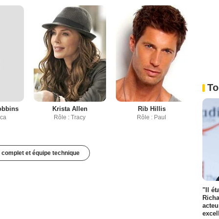
To
obbins
Krista Allen
Rib Hillis
ica
Rôle : Tracy
Rôle : Paul
 complet et équipe technique
"Il é
Richa
acteu
excel