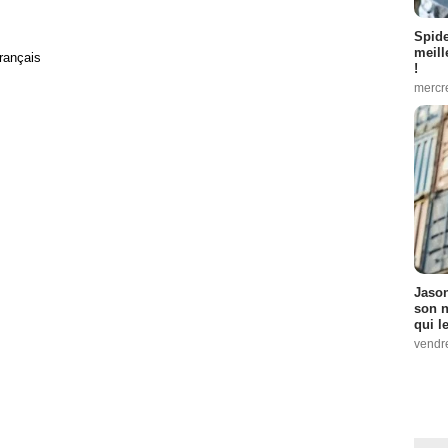
Spid
meill
rançais
!
mercr
Jason
son n
qui le
vendre