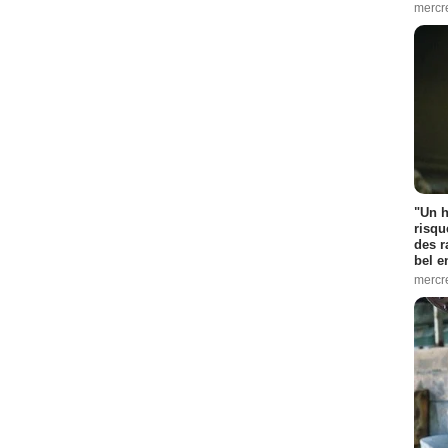
mercr
"Un h
risqu
des r
bel 
mercr