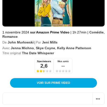
1 novembre 2024
sur Amazon Prime Video
|
1h 27min
|
Comédie
,
Romance
De
John Murlowski
Par
Jeni Mills
|
Avec
Jenna Michno
,
Skye Coyne
,
Kelly Anne Patterson
Titre original
The Date Whisperer
Spectateurs
Mes amis
2,6
--
VOIR SUR PRIME VIDEO