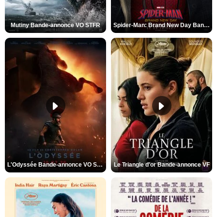
Mutiny Bande-annonce VO STFR
Spider-Man: Brand New Day Bande-annonce VO STFR
L'Odyssée Bande-annonce VO STFR
Le Triangle d'or Bande-annonce VF