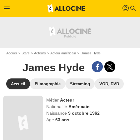
profil
menu
search
Accueil
Stars
Acteurs
Acteur américain
James Hyde
James Hyde
Accueil
Filmographie
Streaming
VOD, DVD
Métier
Acteur
Nationalité
Américain
Naissance
9 octobre 1962
Age
63
ans