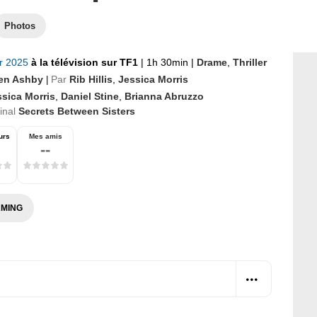
Photos
er 2025
à la télévision sur TF1
|
1h 30min
|
Drame
,
Thriller
en Ashby
Par
Rib Hillis
,
Jessica Morris
|
ssica Morris
,
Daniel Stine
,
Brianna Abruzzo
ginal
Secrets Between Sisters
urs
Mes amis
--
MING