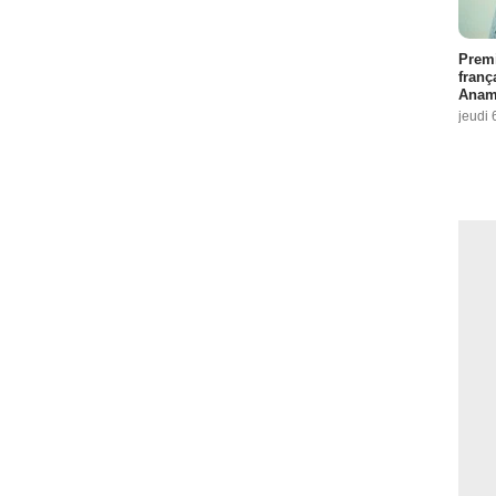
Premi
franç
Anama
jeudi 