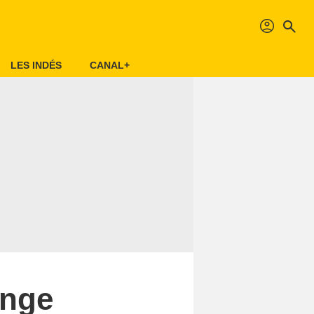
profil
search
LES INDÉS
CANAL+
onge