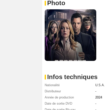
Photo
Infos techniques
Nationalité
U.S.A.
Distributeur
-
Année de production
2024
Date de sortie DVD
-
Date de sortie Blu-ray
-