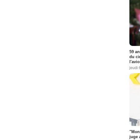
59 an
du ci
l'avi
jeudi 
"Mon 
juge 