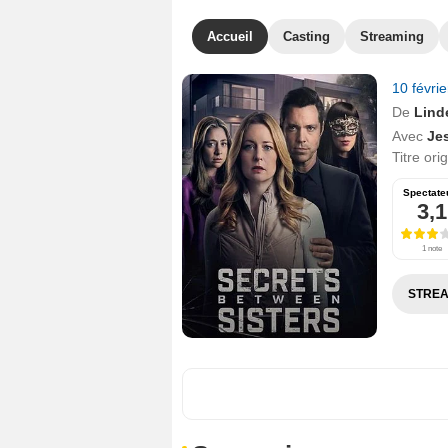
Accueil
Casting
Streaming
10 févri
De
Lind
Avec
Je
Titre ori
Spectate
3,1
1 note
STREA