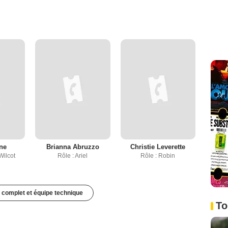
ine
Brianna Abruzzo
Christie Leverette
Wilcot
Rôle : Ariel
Rôle : Robin
 complet et équipe technique
To