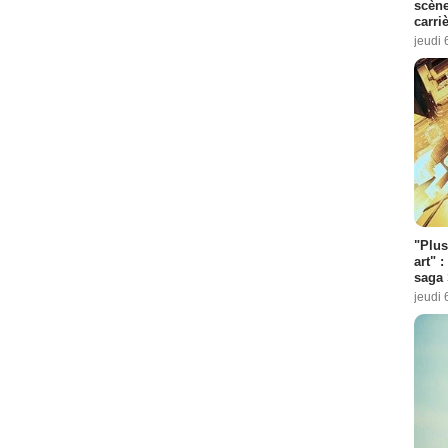
scène
carri
jeudi 
"Plus
art" :
saga 
jeudi 