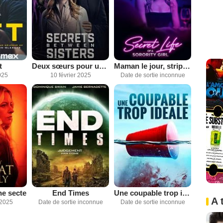
t
Deux sœurs pour un mensonge
Maman le jour, strip-teaseuse la nuit
025
10 février 2025
Date de sortie inconnue
e secte
End Times
Une coupable trop idéale
A 
 2025
Date de sortie inconnue
Date de sortie inconnue