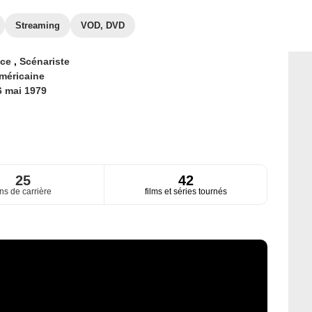
Streaming
VOD, DVD
ice
,
Scénariste
méricaine
6 mai 1979
25
42
ns de carrière
films et séries tournés