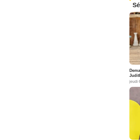
Sé
Demai
Judit
jeudi 