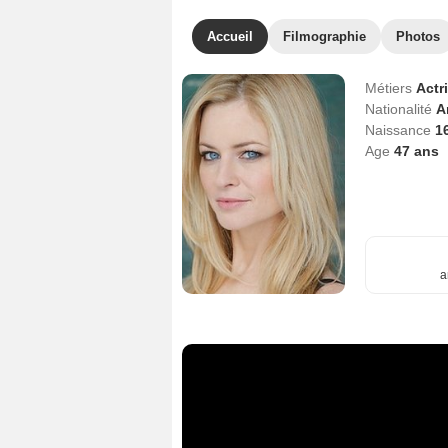
Accueil
Filmographie
Photos
Métiers
Actr
Nationalité
A
Naissance
1
Age
47
ans
a