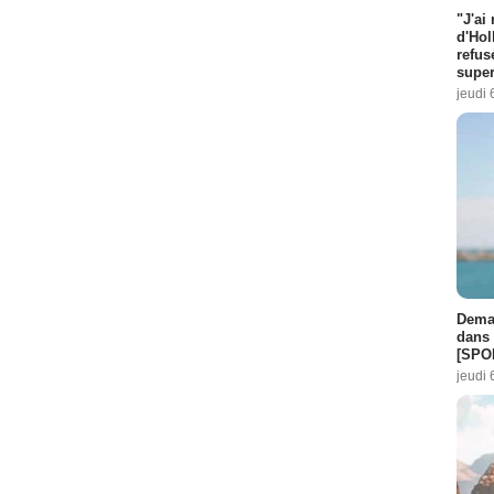
"J'ai
d'Hol
refus
super
jeudi 
Demai
dans 
[SPO
jeudi 