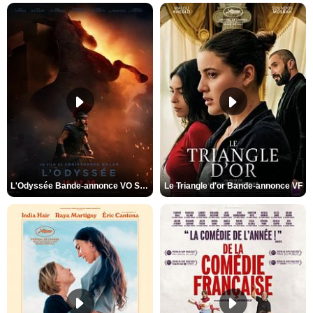
L'Odyssée Bande-annonce VO STFR
Le Triangle d'or Bande-annonce VF