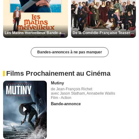
Les Matins merveilleux Bande-annonce VF
De la Comédie-Française Teaser VF
Bandes-annonces à ne pas manquer
Films Prochainement au Cinéma
Mutiny
de Jean-François Richet
avec Jason Statham, Annabelle Wallis
Film - Action
Bande-annonce