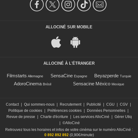
ALLOCINÉ SUR MOBILE
ALLOCINÉ À L'ÉTRANGER
Filmstarts
SensaCine
Beyazperde
Allemagne
Espagne
Turquie
AdoroCinema
Sensacine México
Brésil
Mexique
Contact
|
Qui sommes-nous
|
Recrutement
|
Publicité
|
CGU
|
CGV
|
Politique de cookies
|
Préférences cookies
|
Données Personnelles
|
Revue de presse
|
Charte d'écriture
|
Les services AlloCiné
|
Gérer Utiq
|
©AlloCiné
Retrouvez tous les horaires et infos de votre cinéma sur le numéro AlloCiné :
0 892 892 892
(0,90€/minute)