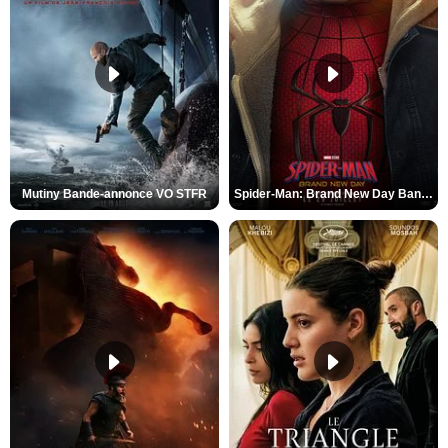
Mutiny Bande-annonce VO STFR
Spider-Man: Brand New Day Bande-annonce VO STFR