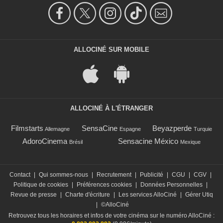
ALLOCINÉ SUR MOBILE
ALLOCINÉ À L'ÉTRANGER
Filmstarts
SensaCine
Beyazperde
Allemagne
Espagne
Turquie
AdoroCinema
Sensacine México
Brésil
Mexique
Contact
|
Qui sommes-nous
|
Recrutement
|
Publicité
|
CGU
|
CGV
|
Politique de cookies
|
Préférences cookies
|
Données Personnelles
|
Revue de presse
|
Charte d'écriture
|
Les services AlloCiné
|
Gérer Utiq
|
©AlloCiné
Retrouvez tous les horaires et infos de votre cinéma sur le numéro AlloCiné :