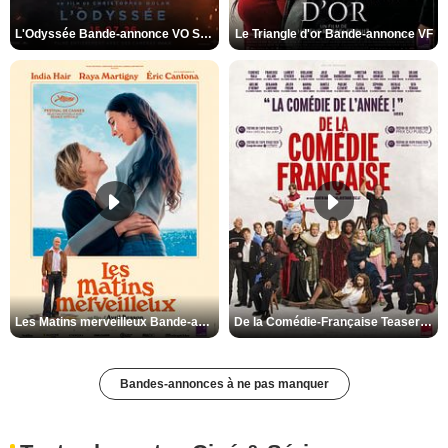
L'Odyssée Bande-annonce VO STFR
Le Triangle d'or Bande-annonce VF
Les Matins merveilleux Bande-annonce VF
De la Comédie-Française Teaser VF
Bandes-annonces à ne pas manquer