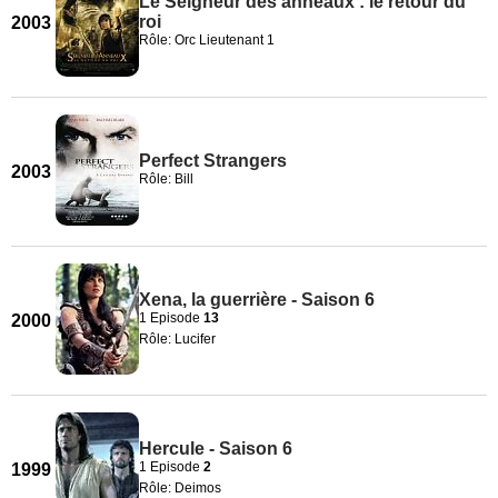
Le Seigneur des anneaux : le retour du
roi
2003
Rôle: Orc Lieutenant 1
Perfect Strangers
2003
Rôle: Bill
Xena, la guerrière - Saison 6
1 Episode
13
2000
Rôle: Lucifer
Hercule - Saison 6
1 Episode
2
1999
Rôle: Deimos