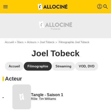
profil
menu
search
Accueil
Stars
Acteurs
Joel Tobeck
Filmographie Joel Tobeck
Joel Tobeck
Accueil
Filmographie
Streaming
VOD, DVD
Acteur
Tangle - Saison 1
-
Rôle: Tim Williams