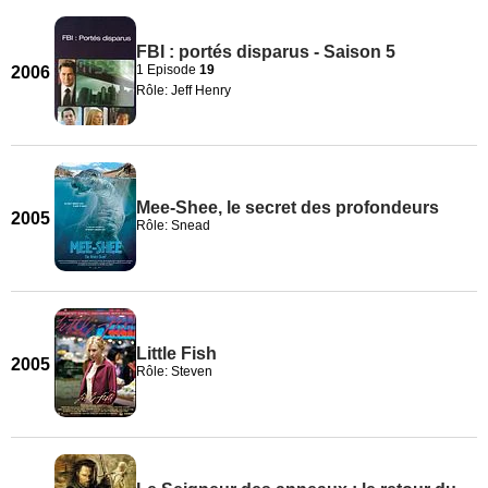
FBI : portés disparus - Saison 5
1 Episode
19
2006
Rôle: Jeff Henry
Mee-Shee, le secret des profondeurs
2005
Rôle: Snead
Little Fish
2005
Rôle: Steven