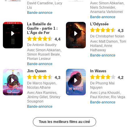
David Carradine, Lucy
Avec Simon Abkarian,
Liu
Niels Schneider,
Anamaria Vartolomei
Bande-annonce
Bande-annonce
La Bataille de
L'Odyssée
Gaulle - partie 1 :
4,3
L'Âge de Fer
De Christopher Nolan
4,4
Avec Matt Damon, Tom
De Antonin Baudry
Holland, Anne
Avec Simon Abkarian,
Hathaway
Simon Russell Beale,
Bande-annonce
Florian Lesieur
Bande-annonce
Jim Queen
In Waves
4,3
4,2
De Marco Nguyen,
De Phuong Mai
Nicolas Athane
Nguyen
Avec Alex Ramires,
Avec Lyna Khoudri,
Jérémy Gillet, Shirley
Paul Kircher, Rio Vega
Souagnon
Bande-annonce
Bande-annonce
Tous les meilleurs films au ciné