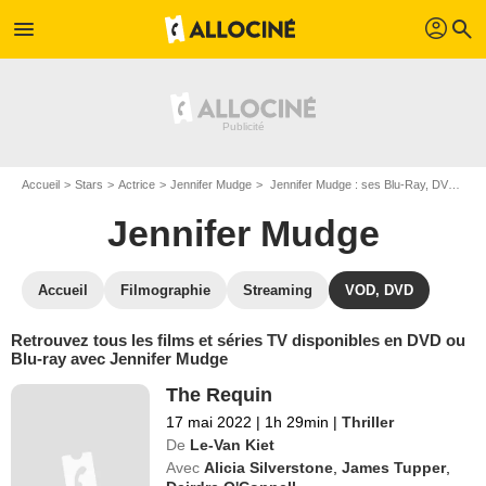
profil
menu
search
Accueil
Stars
Actrice
Jennifer Mudge
Jennifer Mudge : ses Blu-Ray, DVD, VOD, SVOD
Jennifer Mudge
Accueil
Filmographie
Streaming
VOD, DVD
Retrouvez tous les films et séries TV disponibles en DVD ou
Blu-ray avec Jennifer Mudge
The Requin
17 mai 2022
|
1h 29min
|
Thriller
De
Le-Van Kiet
Avec
Alicia Silverstone
,
James Tupper
,