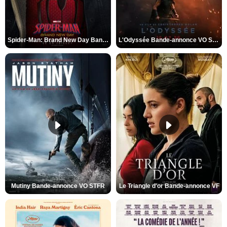
Spider-Man: Brand New Day Bande-annonce VO STFR
L'Odyssée Bande-annonce VO STFR
Mutiny Bande-annonce VO STFR
Le Triangle d'or Bande-annonce VF