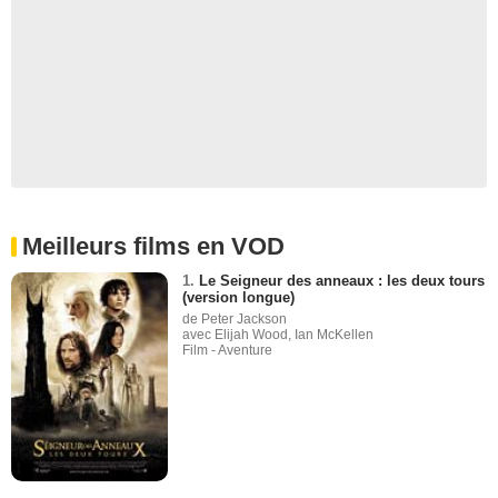
Meilleurs films en VOD
1.
Le Seigneur des anneaux : les deux tours
(version longue)
de Peter Jackson
avec Elijah Wood, Ian McKellen
Film - Aventure