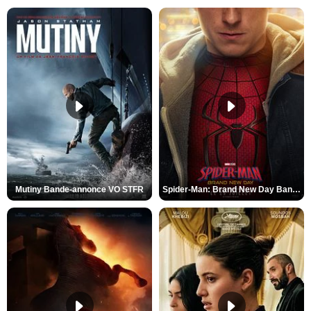
Mutiny Bande-annonce VO STFR
Spider-Man: Brand New Day Bande-annonce VO STFR