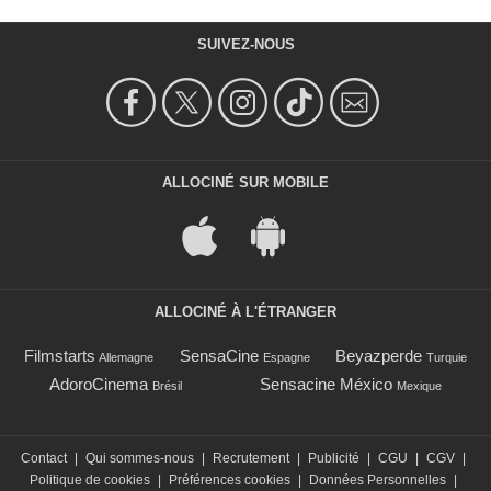
SUIVEZ-NOUS
ALLOCINÉ SUR MOBILE
ALLOCINÉ À L'ÉTRANGER
Filmstarts
SensaCine
Beyazperde
Allemagne
Espagne
Turquie
AdoroCinema
Sensacine México
Brésil
Mexique
Contact
|
Qui sommes-nous
|
Recrutement
|
Publicité
|
CGU
|
CGV
|
Politique de cookies
|
Préférences cookies
|
Données Personnelles
|