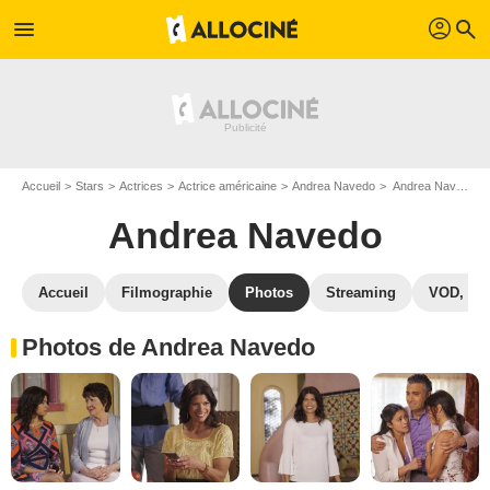
profil
menu
search
Accueil
Stars
Actrices
Actrice américaine
Andrea Navedo
Andrea Navedo : Photos de ses films et séries
Andrea Navedo
Accueil
Filmographie
Photos
Streaming
VOD, DV
Photos de Andrea Navedo