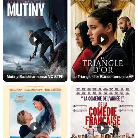
Mutiny Bande-annonce VO STFR
Le Triangle d'or Bande-annonce VF