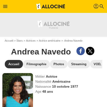
profil
menu
search
Accueil
Stars
Actrices
Actrice américaine
Andrea Navedo
Andrea Navedo
Accueil
Filmographie
Photos
Streaming
VOD, DV
Métier
Actrice
Nationalité
Américaine
Naissance
10 octobre 1977
Age
48
ans