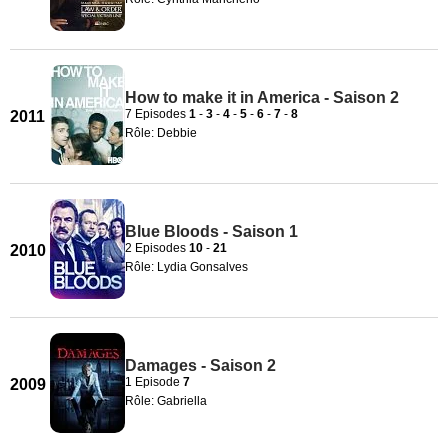
How to make it in America - Saison 2
7 Episodes
1
-
3
-
4
-
5
-
6
-
7
-
8
2011
Rôle: Debbie
Blue Bloods - Saison 1
2 Episodes
10
-
21
2010
Rôle: Lydia Gonsalves
Damages - Saison 2
1 Episode
7
2009
Rôle: Gabriella