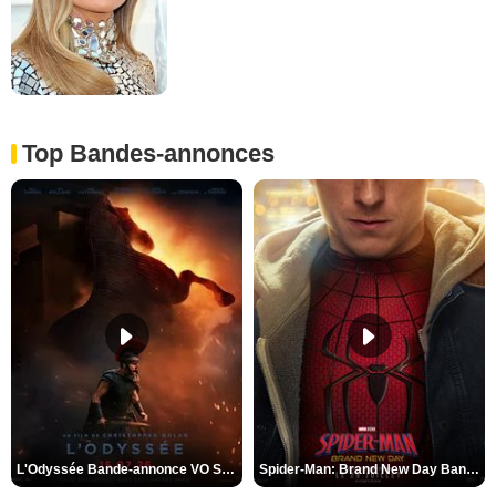
Top Bandes-annonces
L'Odyssée Bande-annonce VO STFR
Spider-Man: Brand New Day Bande-annonce VO STFR