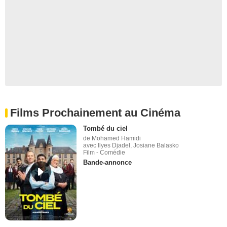
Films Prochainement au Cinéma
Tombé du ciel
de Mohamed Hamidi
avec Ilyes Djadel, Josiane Balasko
Film - Comédie
Bande-annonce