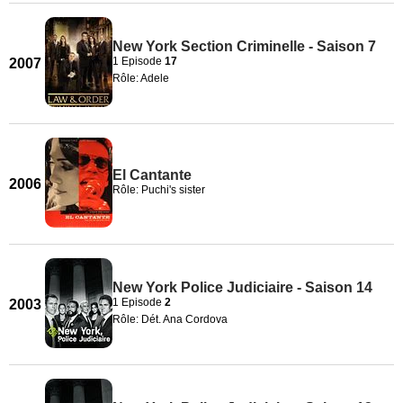
New York Section Criminelle - Saison 7
1 Episode
17
2007
Rôle: Adele
El Cantante
2006
Rôle: Puchi's sister
New York Police Judiciaire - Saison 14
1 Episode
2
2003
Rôle: Dét. Ana Cordova