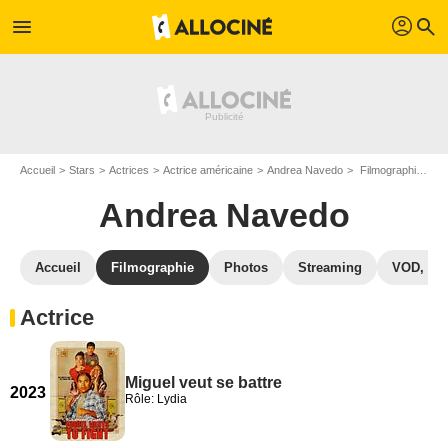
profil
menu
search
Accueil
Stars
Actrices
Actrice américaine
Andrea Navedo
Filmographie Andrea Navedo
Andrea Navedo
Accueil
Filmographie
Photos
Streaming
VOD, DV
Actrice
Miguel veut se battre
2023
Rôle: Lydia