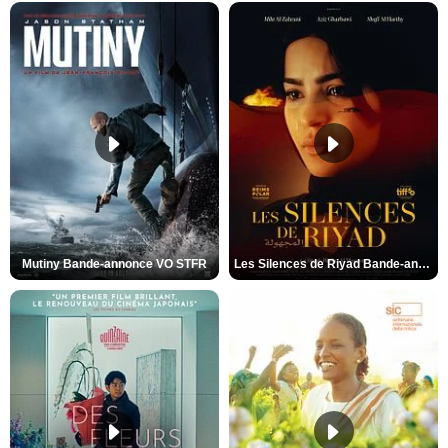
Mutiny Bande-annonce VO STFR
Les Silences de Riyad Bande-annonce VO STFR