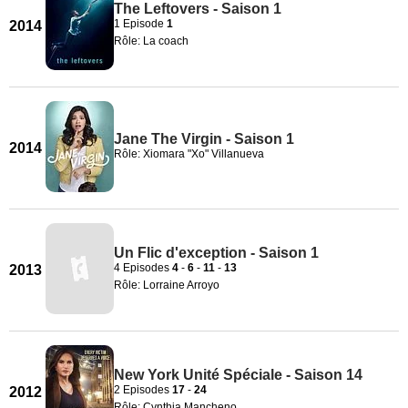
The Leftovers - Saison 1
1 Episode
1
2014
Rôle: La coach
Jane The Virgin - Saison 1
2014
Rôle: Xiomara "Xo" Villanueva
Un Flic d'exception - Saison 1
4 Episodes
4
-
6
-
11
-
13
2013
Rôle: Lorraine Arroyo
New York Unité Spéciale - Saison 14
2 Episodes
17
-
24
2012
Rôle: Cynthia Mancheno