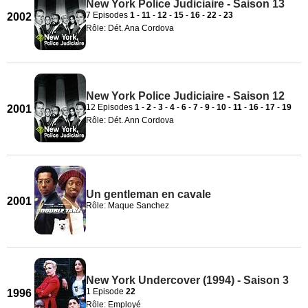
New York Police Judiciaire - Saison 13
7 Episodes
1
-
11
-
12
-
15
-
16
-
22
-
23
2002
Rôle: Dét. Ana Cordova
New York Police Judiciaire - Saison 12
12 Episodes
1
-
2
-
3
-
4
-
6
-
7
-
9
-
10
-
11
-
16
-
17
-
19
2001
Rôle: Dét. Ann Cordova
Un gentleman en cavale
2001
Rôle: Maque Sanchez
New York Undercover (1994) - Saison 3
1 Episode
22
1996
Rôle: Employé