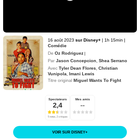
16 août 2023
sur Disney+
|
1h 15min
|
Comédie
De
Oz Rodriguez
|
Par
Jason Concepcion
,
Shea Serrano
Avec
Tyler Dean Flores
,
Christian
Vunipola
,
Imani Lewis
Titre original
Miguel Wants To Fight
Spectateurs
Mes amis
2,4
--
5 notes, 2 critiques
VOIR SUR DISNEY
+