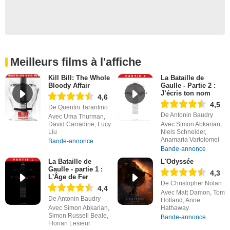
Meilleurs films à l'affiche
Kill Bill: The Whole
La Bataille de
Bloody Affair
Gaulle - Partie 2 :
J’écris ton nom
4,6
4,5
De Quentin Tarantino
De Antonin Baudry
Avec Uma Thurman,
David Carradine, Lucy
Avec Simon Abkarian,
Liu
Niels Schneider,
Anamaria Vartolomei
Bande-annonce
Bande-annonce
La Bataille de
L'Odyssée
Gaulle - partie 1 :
4,3
L'Âge de Fer
De Christopher Nolan
4,4
Avec Matt Damon, Tom
De Antonin Baudry
Holland, Anne
Avec Simon Abkarian,
Hathaway
Simon Russell Beale,
Bande-annonce
Florian Lesieur