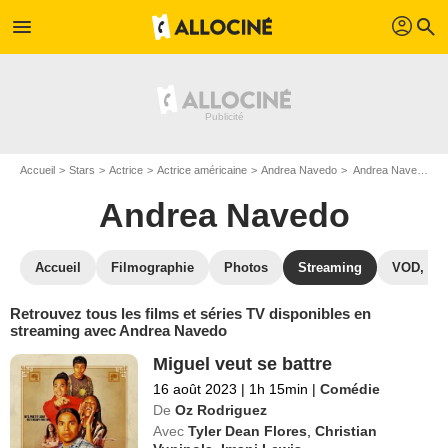
profil
menu
search
Accueil
Stars
Actrice
Actrice américaine
Andrea Navedo
Andrea Navedo : Films et séries online
Andrea Navedo
Accueil
Filmographie
Photos
Streaming
VOD, DV
Retrouvez tous les films et séries TV disponibles en
streaming avec Andrea Navedo
Miguel veut se battre
16 août 2023
|
1h 15min
|
Comédie
De
Oz Rodriguez
Avec
Tyler Dean Flores
,
Christian