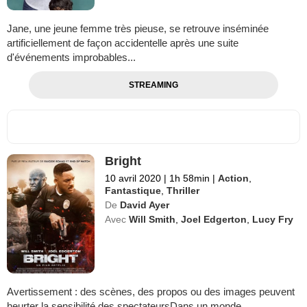
Jane, une jeune femme très pieuse, se retrouve inséminée
artificiellement de façon accidentelle après une suite
d'événements improbables...
STREAMING
Bright
10 avril 2020
|
1h 58min
|
Action
,
Fantastique
,
Thriller
De
David Ayer
Avec
Will Smith
,
Joel Edgerton
,
Lucy Fry
Avertissement : des scènes, des propos ou des images peuvent
heurter la sensibilité des spectateursDans un monde