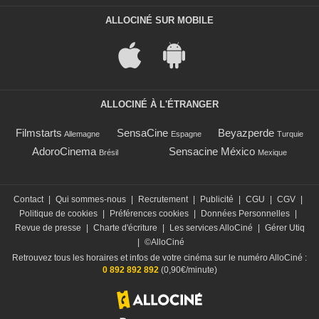
ALLOCINÉ SUR MOBILE
ALLOCINÉ À L'ÉTRANGER
Filmstarts
SensaCine
Beyazperde
Allemagne
Espagne
Turquie
AdoroCinema
Sensacine México
Brésil
Mexique
Contact
|
Qui sommes-nous
|
Recrutement
|
Publicité
|
CGU
|
CGV
|
Politique de cookies
|
Préférences cookies
|
Données Personnelles
|
Revue de presse
|
Charte d'écriture
|
Les services AlloCiné
|
Gérer Utiq
|
©AlloCiné
Retrouvez tous les horaires et infos de votre cinéma sur le numéro AlloCiné :
0 892 892 892
(0,90€/minute)