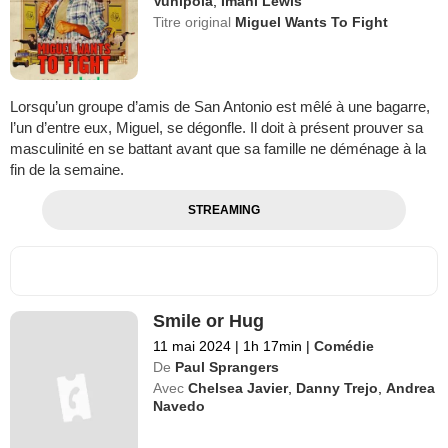
Vunipola
,
Imani Lewis
Titre original
Miguel Wants To Fight
Lorsqu’un groupe d’amis de San Antonio est mêlé à une bagarre,
l’un d’entre eux, Miguel, se dégonfle. Il doit à présent prouver sa
masculinité en se battant avant que sa famille ne déménage à la
fin de la semaine.
STREAMING
Smile or Hug
11 mai 2024
|
1h 17min
|
Comédie
De
Paul Sprangers
Avec
Chelsea Javier
,
Danny Trejo
,
Andrea
Navedo