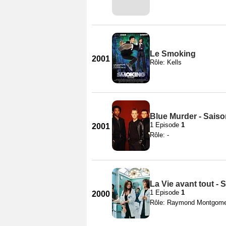
Le Smoking
2001
Rôle: Kells
Blue Murder - Saiso
1 Episode
1
2001
Rôle: -
La Vie avant tout - 
1 Episode
1
2000
Rôle: Raymond Montgom