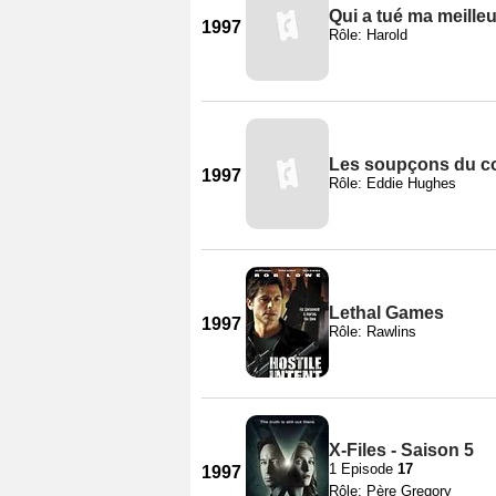
Qui a tué ma meille
1997
Rôle: Harold
Les soupçons du c
1997
Rôle: Eddie Hughes
Lethal Games
1997
Rôle: Rawlins
X-Files - Saison 5
1 Episode
17
1997
Rôle: Père Gregory