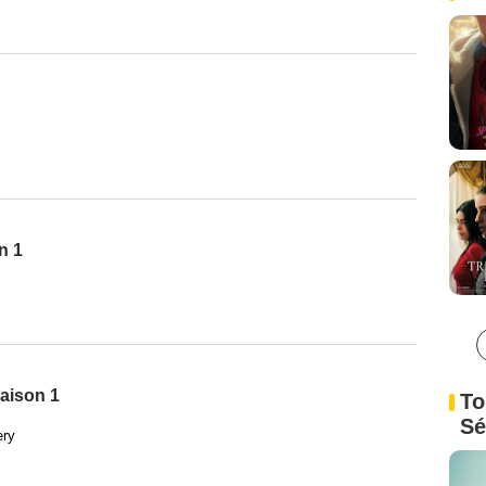
n 1
Saison 1
To
Sé
ery