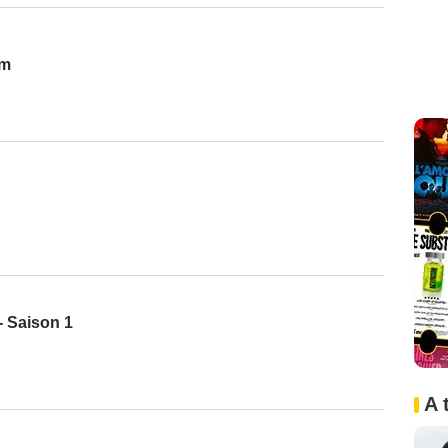
lm
- Saison 1
A 