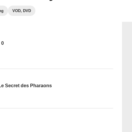
ng
VOD, DVD
 0
 Le Secret des Pharaons