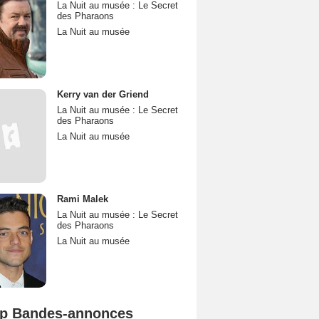
La Nuit au musée : Le Secret
des Pharaons
La Nuit au musée
Kerry van der Griend
La Nuit au musée : Le Secret
des Pharaons
La Nuit au musée
Rami Malek
La Nuit au musée : Le Secret
des Pharaons
La Nuit au musée
p Bandes-annonces
Spider-Man: Brand New Day Bande-annonce VO STFR
L'Odyssée Bande-annonce VO STFR
Mutiny Bande-annonce VO STFR