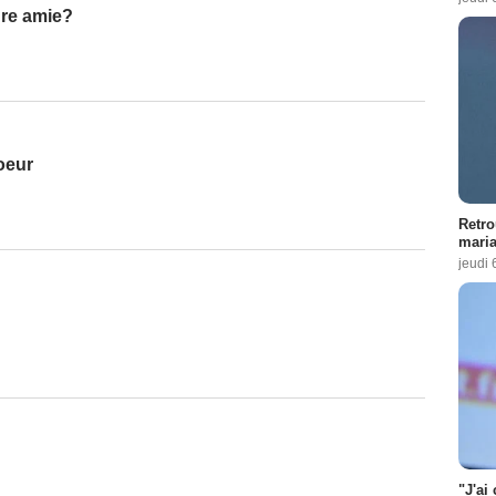
ure amie?
oeur
Retro
maria
jeudi 
"J'ai