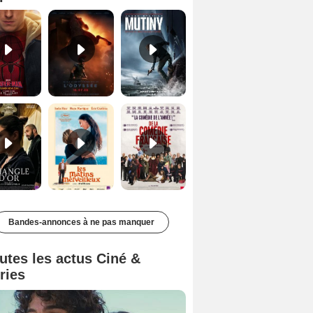
Le Triangle d'or Bande-annonce VF
Les Matins merveilleux Bande-annonce VF
De la Comédie-Française Teaser VF
Bandes-annonces à ne pas manquer
utes les actus Ciné &
ries