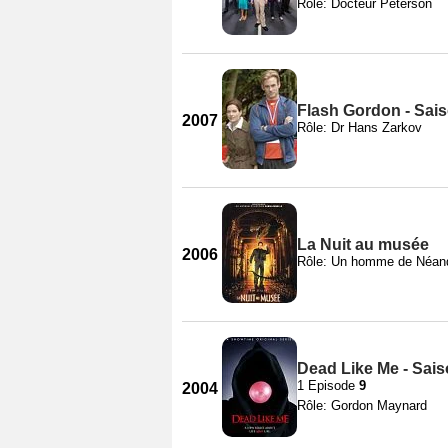
Rôle: Docteur Peterson
Flash Gordon - Sai
2007
Rôle: Dr Hans Zarkov
La Nuit au musée
2006
Rôle: Un homme de Néand
Dead Like Me - Sais
1 Episode
9
2004
Rôle: Gordon Maynard