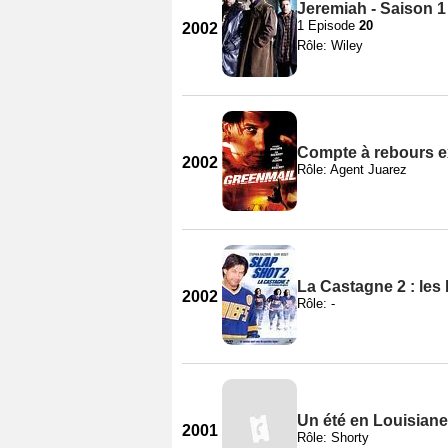
Jeremiah - Saison 1
1 Episode
20
2002
Rôle: Wiley
Compte à rebours e
2002
Rôle: Agent Juarez
La Castagne 2 : les 
2002
Rôle: -
Un été en Louisiane
2001
Rôle: Shorty