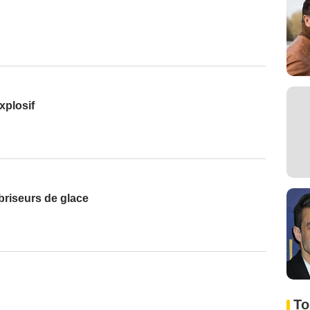
xplosif
briseurs de glace
To