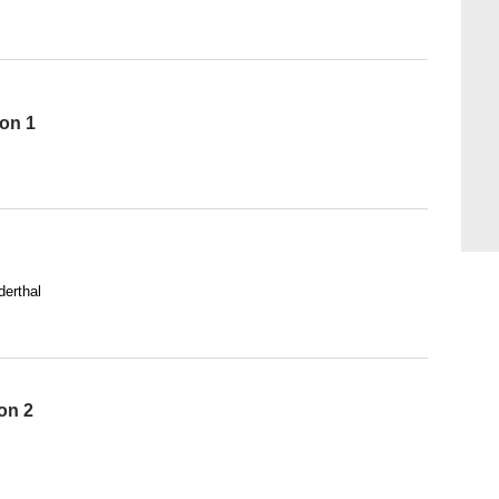
son 1
erthal
on 2