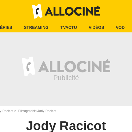
ÉRIES
STREAMING
TVACTU
VIDÉOS
VOD
y Racicot
Filmographie Jody Racicot
Jody Racicot