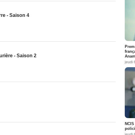
re - Saison 4
Premi
franç
urière - Saison 2
Anama
jeudi 
NCIS 
polici
jeudi 