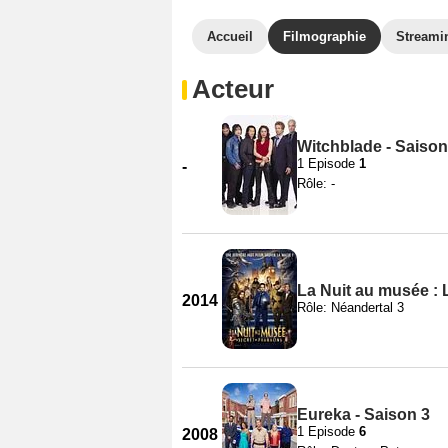
Accueil
Filmographie
Streami
Acteur
Witchblade - Saison
1 Episode
1
-
Rôle: -
La Nuit au musée :
2014
Rôle: Néandertal 3
Eureka - Saison 3
1 Episode
6
2008