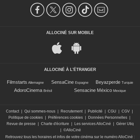
ALLOCINÉ SUR MOBILE
ALLOCINÉ À L'ÉTRANGER
Filmstarts
SensaCine
Beyazperde
Allemagne
Espagne
Turquie
AdoroCinema
Sensacine México
Brésil
Mexique
Contact
|
Qui sommes-nous
|
Recrutement
|
Publicité
|
CGU
|
CGV
|
Politique de cookies
|
Préférences cookies
|
Données Personnelles
|
Revue de presse
|
Charte d'écriture
|
Les services AlloCiné
|
Gérer Utiq
|
©AlloCiné
Retrouvez tous les horaires et infos de votre cinéma sur le numéro AlloCiné :