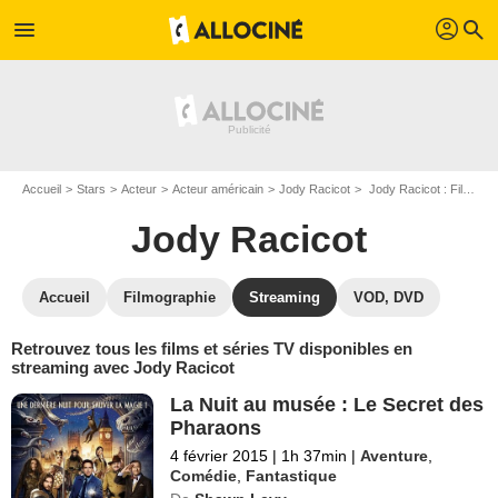
profil
menu
search
Accueil
Stars
Acteur
Acteur américain
Jody Racicot
Jody Racicot : Films et séries online
Jody Racicot
Accueil
Filmographie
Streaming
VOD, DVD
Retrouvez tous les films et séries TV disponibles en
streaming avec Jody Racicot
La Nuit au musée : Le Secret des
Pharaons
4 février 2015
|
1h 37min
|
Aventure
,
Comédie
,
Fantastique