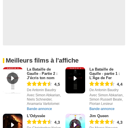
Meilleurs films à l'affiche
La Bataille de
La Bataille de
Gaulle - Partie 2 :
Gaulle - partie 1 :
J’écris ton nom
L'Âge de Fer
4,5
4,4
De Antonin Baudry
De Antonin Baudry
Avec Simon Abkarian,
Avec Simon Abkarian,
Niels Schneider,
Simon Russell Beale,
Anamaria Vartolomei
Florian Lesieur
Bande-annonce
Bande-annonce
L'Odyssée
Jim Queen
4,3
4,3
De Christopher Nolan
De Marco Nguyen,