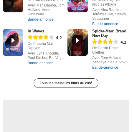
Nicolas Athane
Avec Matt Damon, Tom
Holland, Anne
Avec Alex Ramires,
Hathaway
Jérémy Gillet, Shirley
Souagnon
Bande-annonce
Bande-annonce
In Waves
Spider-Man: Brand
New Day
4,2
4,1
De Phuong Mai
Nguyen
De Destin Daniel
Cretton
Avec Lyna Khoudri,
Paul Kircher, Rio Vega
Avec Tom Holland,
Zendaya, Sadie Sink
Bande-annonce
Bande-annonce
Tous les meilleurs films au ciné