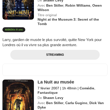
De
Shawn Levy
Avec
Ben Stiller
,
Robin Williams
,
Owen
Wilson
Titre original
Night at the Museum 3: Secret of the
Tomb
Dès 8 ans
Larry, gardien de musée le plus survolté, quitte New York pour
Londres où il va vivre sa plus grande aventure.
STREAMING
La Nuit au musée
7 février 2007
|
1h 48min
|
Comédie
,
Fantastique
De
Shawn Levy
Avec
Ben Stiller
,
Carla Gugino
,
Dick Van
Dyke