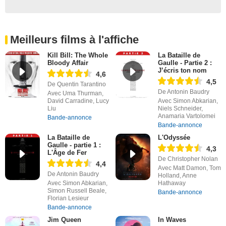
Meilleurs films à l'affiche
Kill Bill: The Whole
La Bataille de
Bloody Affair
Gaulle - Partie 2 :
J’écris ton nom
4,6
4,5
De Quentin Tarantino
De Antonin Baudry
Avec Uma Thurman,
David Carradine, Lucy
Avec Simon Abkarian,
Liu
Niels Schneider,
Anamaria Vartolomei
Bande-annonce
Bande-annonce
La Bataille de
L'Odyssée
Gaulle - partie 1 :
4,3
L'Âge de Fer
De Christopher Nolan
4,4
Avec Matt Damon, Tom
De Antonin Baudry
Holland, Anne
Avec Simon Abkarian,
Hathaway
Simon Russell Beale,
Bande-annonce
Florian Lesieur
Bande-annonce
Jim Queen
In Waves