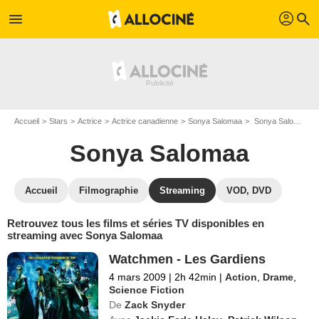
profil
menu
search
Accueil
Stars
Actrice
Actrice canadienne
Sonya Salomaa
Sonya Salomaa : Films et séries online
Sonya Salomaa
Accueil
Filmographie
Streaming
VOD, DVD
Retrouvez tous les films et séries TV disponibles en
streaming avec Sonya Salomaa
Watchmen - Les Gardiens
4 mars 2009
|
2h 42min
|
Action
,
Drame
,
Science Fiction
De
Zack Snyder