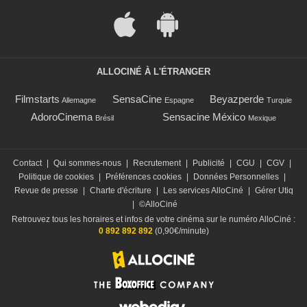
ALLOCINÉ À L'ÉTRANGER
Filmstarts
SensaCine
Beyazperde
Allemagne
Espagne
Turquie
AdoroCinema
Sensacine México
Brésil
Mexique
Contact
|
Qui sommes-nous
|
Recrutement
|
Publicité
|
CGU
|
CGV
|
Politique de cookies
|
Préférences cookies
|
Données Personnelles
|
Revue de presse
|
Charte d'écriture
|
Les services AlloCiné
|
Gérer Utiq
|
©AlloCiné
Retrouvez tous les horaires et infos de votre cinéma sur le numéro AlloCiné :
0 892 892 892
(0,90€/minute)