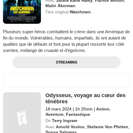
Avec
Jackie Earle Haley
,
Patrick Wilson
,
Malin Åkerman
Titre original
Watchmen
Plusieurs super-héros combattent le crime dans une Amérique de
fin du monde. Vulnérables, humains, imparfaits, ils ont autant de
qualités que de défauts et font pour la plupart ressortir leur côté
sombre, mélange de cruauté et d'égoïsme.
STREAMING
Odysseus, voyage au cœur des
ténèbres
18 mars 2024
|
1h 25min
|
Action
,
Aventure
,
Fantastique
De
Terry Ingram
Avec
Arnold Vosloo
,
Stefanie Von Pfetten
,
Sonya Salomaa