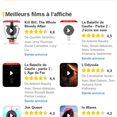
Meilleurs films à l'affiche
Kill Bill: The Whole
La Bataille de
Bloody Affair
Gaulle - Partie 2 :
J’écris ton nom
4,6
4,5
De Quentin Tarantino
De Antonin Baudry
Avec Uma Thurman,
David Carradine, Lucy
Avec Simon Abkarian,
Liu
Niels Schneider,
Anamaria Vartolomei
Bande-annonce
Bande-annonce
La Bataille de
L'Odyssée
Gaulle - partie 1 :
4,3
L'Âge de Fer
De Christopher Nolan
4,4
Avec Matt Damon, Tom
De Antonin Baudry
Holland, Anne
Avec Simon Abkarian,
Hathaway
Simon Russell Beale,
Bande-annonce
Florian Lesieur
Bande-annonce
Jim Queen
In Waves
4,3
4,2