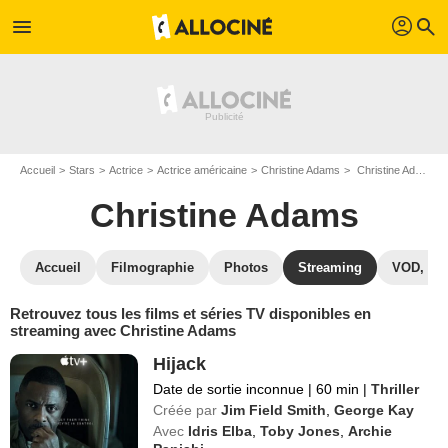
profil
menu
search
Accueil
Stars
Actrice
Actrice américaine
Christine Adams
Christine Adams : Films et séries online
Christine Adams
Accueil
Filmographie
Photos
Streaming
VOD, DV
Retrouvez tous les films et séries TV disponibles en
streaming avec Christine Adams
Hijack
Date de sortie inconnue
|
60 min
|
Thriller
Créée par
Jim Field Smith
,
George Kay
Avec
Idris Elba
,
Toby Jones
,
Archie