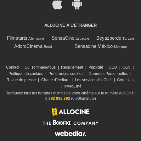
ALLOCINÉ À L'ÉTRANGER
Filmstarts
SensaCine
Beyazperde
Allemagne
Espagne
Turquie
AdoroCinema
Sensacine México
Brésil
Mexique
Contact
|
Qui sommes-nous
|
Recrutement
|
Publicité
|
CGU
|
CGV
|
Politique de cookies
|
Préférences cookies
|
Données Personnelles
|
Revue de presse
|
Charte d'écriture
|
Les services AlloCiné
|
Gérer Utiq
|
©AlloCiné
Retrouvez tous les horaires et infos de votre cinéma sur le numéro AlloCiné :
0 892 892 892
(0,90€/minute)