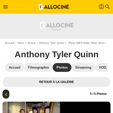
profil
menu
search
Accueil
Stars
Acteur
Anthony Tyler Quinn
Photo Will Friedle, Rider Strong, Danielle Fishel, Anthony Tyler Quinn, Ben Savage, William Daniels
Anthony Tyler Quinn
Accueil
Filmographie
Photos
Streaming
VOD, DV
RETOUR À LA GALERIE
5
/ 5 Photos