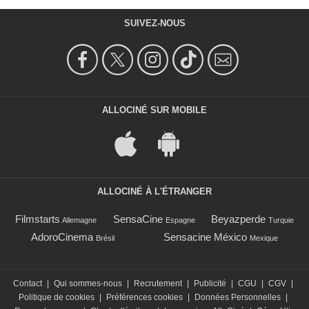
SUIVEZ-NOUS
ALLOCINÉ SUR MOBILE
ALLOCINÉ À L'ÉTRANGER
Filmstarts
SensaCine
Beyazperde
Allemagne
Espagne
Turquie
AdoroCinema
Sensacine México
Brésil
Mexique
Contact
|
Qui sommes-nous
|
Recrutement
|
Publicité
|
CGU
|
CGV
|
Politique de cookies
|
Préférences cookies
|
Données Personnelles
|