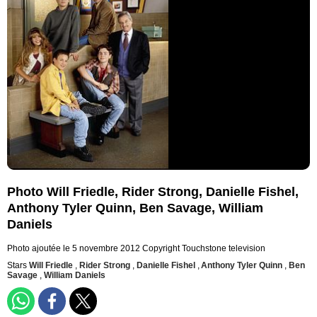
Photo Will Friedle, Rider Strong, Danielle Fishel,
Anthony Tyler Quinn, Ben Savage, William
Daniels
Photo ajoutée le 5 novembre 2012
Copyright Touchstone television
Stars
Will Friedle
,
Rider Strong
,
Danielle Fishel
,
Anthony Tyler Quinn
,
Ben
Savage
,
William Daniels