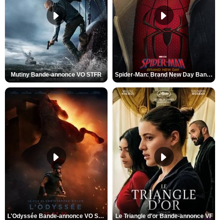
Mutiny Bande-annonce VO STFR
Spider-Man: Brand New Day Bande-annonce VO STFR
L'Odyssée Bande-annonce VO STFR
Le Triangle d'or Bande-annonce VF