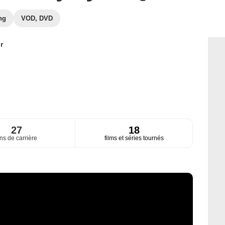
ng
VOD, DVD
r
27
18
ns de carrière
films et séries tournés