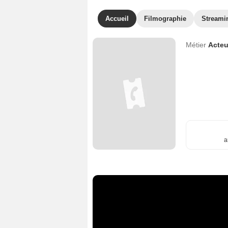
Accueil
Filmographie
Streami
Métier
Acteu
a