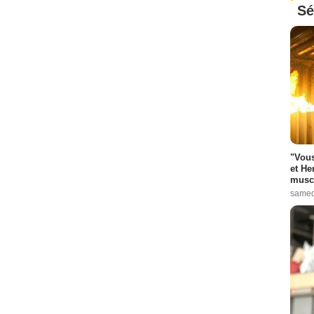
Sé
"Vous
et He
muscl
samed