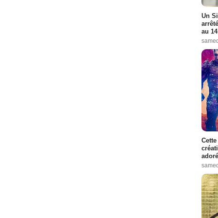
Un Si
arrêt
au 14
samed
Cette
créat
adoré
samed