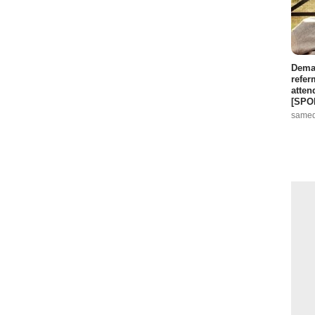
Demai
refer
atten
[SPO
samed