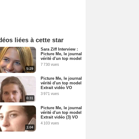
déos liées à cette star
Sara Ziff Interview :
Picture Me, le journal
vérité d'un top model
7 730 vues
5:29
Picture Me, le journal
vérité d'un top model
Extrait vidéo VO
3 971 vues
0:31
Picture Me, le journal
vérité d'un top model
Extrait vidéo (3) VO
4 103 vues
1:04