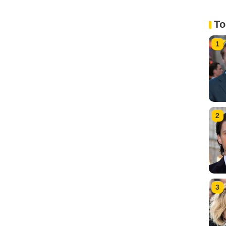
To
1
2
3