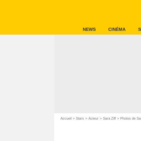
NEWS
CINÉMA
S
Accueil
Stars
Acteur
Sara Ziff
Photos de Sar