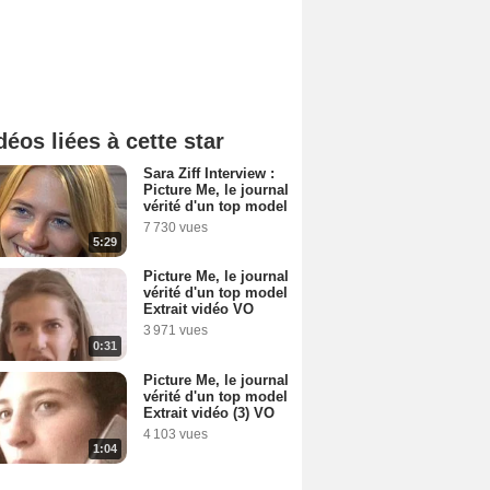
déos liées à cette star
Sara Ziff Interview :
Picture Me, le journal
vérité d'un top model
7 730 vues
5:29
Picture Me, le journal
vérité d'un top model
Extrait vidéo VO
3 971 vues
0:31
Picture Me, le journal
vérité d'un top model
Extrait vidéo (3) VO
4 103 vues
1:04