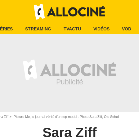
ÉRIES
STREAMING
TVACTU
VIDÉOS
VOD
a Ziff
Picture Me, le journal vérité d'un top model : Photo Sara Ziff, Ole Schell
Sara Ziff