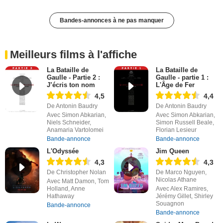
Bandes-annonces à ne pas manquer
Meilleurs films à l'affiche
La Bataille de
La Bataille de
Gaulle - Partie 2 :
Gaulle - partie 1 :
J’écris ton nom
L'Âge de Fer
4,5
4,4
De Antonin Baudry
De Antonin Baudry
Avec Simon Abkarian,
Avec Simon Abkarian,
Niels Schneider,
Simon Russell Beale,
Anamaria Vartolomei
Florian Lesieur
Bande-annonce
Bande-annonce
L'Odyssée
Jim Queen
4,3
4,3
De Christopher Nolan
De Marco Nguyen,
Nicolas Athane
Avec Matt Damon, Tom
Holland, Anne
Avec Alex Ramires,
Hathaway
Jérémy Gillet, Shirley
Souagnon
Bande-annonce
Bande-annonce