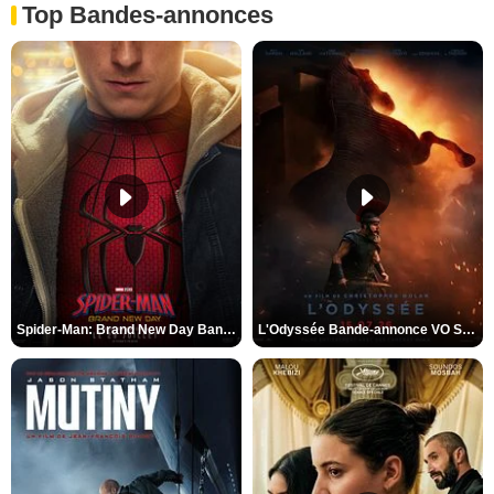
Top Bandes-annonces
Spider-Man: Brand New Day Bande-annonce VO STFR
L'Odyssée Bande-annonce VO STFR