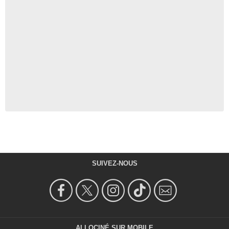
SUIVEZ-NOUS
ALLOCINÉ SUR MOBILE