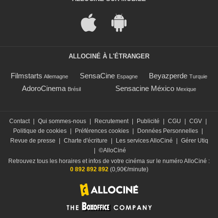
ALLOCINÉ À L'ÉTRANGER
Filmstarts
SensaCine
Beyazperde
Allemagne
Espagne
Turquie
AdoroCinema
Sensacine México
Brésil
Mexique
Contact
|
Qui sommes-nous
|
Recrutement
|
Publicité
|
CGU
|
CGV
|
Politique de cookies
|
Préférences cookies
|
Données Personnelles
|
Revue de presse
|
Charte d'écriture
|
Les services AlloCiné
|
Gérer Utiq
|
©AlloCiné
Retrouvez tous les horaires et infos de votre cinéma sur le numéro AlloCiné :
0 892 892 892
(0,90€/minute)