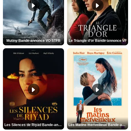
Mutiny Bande-annonce VO STFR
Le Triangle d'or Bande-annonce VF
Les Silences de Riyad Bande-annonce VO STFR
Les Matins merveilleux Bande-annonce VF