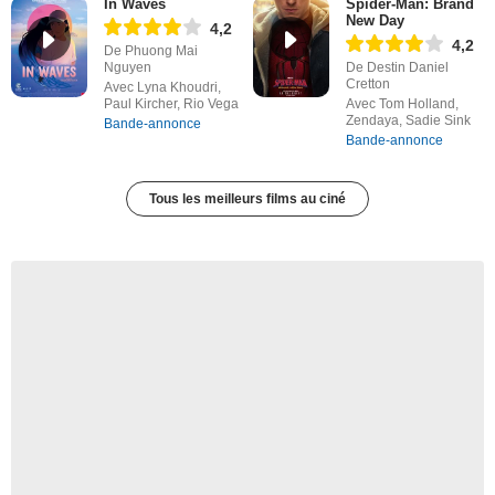
In Waves
Spider-Man: Brand
New Day
4,2
4,2
De Phuong Mai
Nguyen
De Destin Daniel
Cretton
Avec Lyna Khoudri,
Paul Kircher, Rio Vega
Avec Tom Holland,
Zendaya, Sadie Sink
Bande-annonce
Bande-annonce
Tous les meilleurs films au ciné