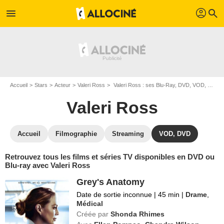
profil
menu
search
Accueil
Stars
Acteur
Valeri Ross
Valeri Ross : ses Blu-Ray, DVD, VOD, SVOD
Valeri Ross
Accueil
Filmographie
Streaming
VOD, DVD
Retrouvez tous les films et séries TV disponibles en DVD ou
Blu-ray avec Valeri Ross
Grey's Anatomy
Date de sortie inconnue
|
45 min
|
Drame
,
Médical
Créée par
Shonda Rhimes