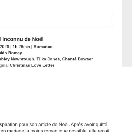
l inconnu de Noël
 2026
|
1h 26min
|
Romance
ián Romay
shley Newbrough
,
Tilky Jones
,
Chanté Bowser
iginal
Christmas Love Letter
spiration pour son article de Noël. Après avoir quitté
e en mariage la moins romantique possible, elle reçoit