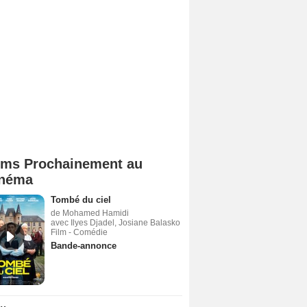
lms Prochainement au
néma
Tombé du ciel
de Mohamed Hamidi
avec Ilyes Djadel, Josiane Balasko
Film - Comédie
Bande-annonce