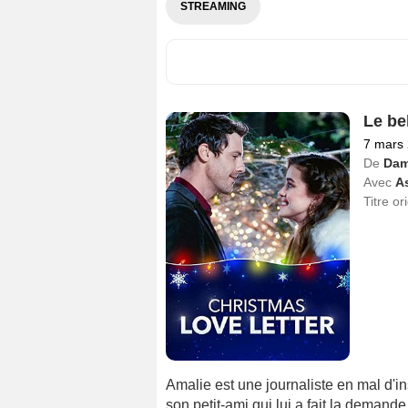
STREAMING
Le be
7 mars
De
Dam
Avec
A
Titre or
Amalie est une journaliste en mal d'in
son petit-ami qui lui a fait la demand