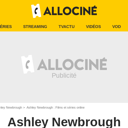
ÉRIES
STREAMING
TVACTU
VIDÉOS
VOD
hley Newbrough
Ashley Newbrough : Films et séries online
Ashley Newbrough