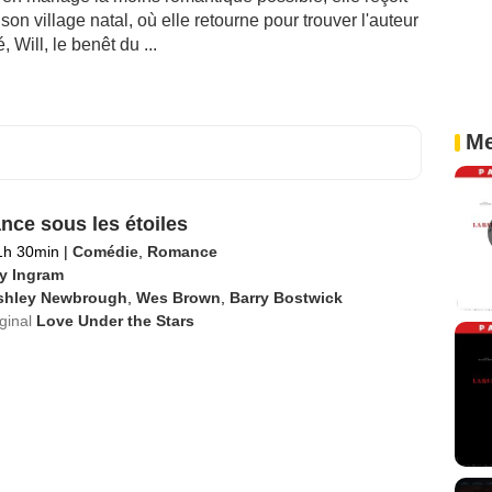
n village natal, où elle retourne pour trouver l'auteur
, Will, le benêt du ...
Me
ce sous les étoiles
h 30min
|
Comédie
,
Romance
ry Ingram
shley Newbrough
,
Wes Brown
,
Barry Bostwick
iginal
Love Under the Stars