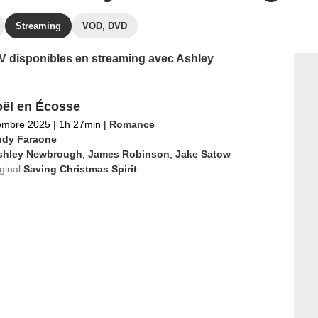
Streaming
VOD, DVD
 TV disponibles en streaming avec Ashley
ël en Écosse
embre 2025
|
1h 27min
|
Romance
dy Faraone
shley Newbrough
,
James Robinson
,
Jake Satow
iginal
Saving Christmas Spirit