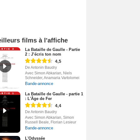
illeurs films à l'affiche
La Bataille de Gaulle - Partie
2 : J’écris ton nom
4,5
De Antonin Baudry
Avec Simon Abkarian, Niels
Schneider, Anamaria Vartolomei
Bande-annonce
La Bataille de Gaulle - partie 1
: L'Âge de Fer
4,4
De Antonin Baudry
Avec Simon Abkarian, Simon
Russell Beale, Florian Lesieur
Bande-annonce
L'Odyssée