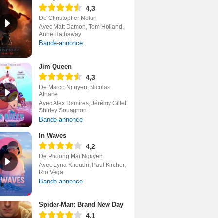
4,3
De Christopher Nolan
Avec Matt Damon, Tom Holland,
Anne Hathaway
Bande-annonce
Jim Queen
4,3
De Marco Nguyen, Nicolas
Athane
Avec Alex Ramires, Jérémy Gillet,
Shirley Souagnon
Bande-annonce
In Waves
4,2
De Phuong Mai Nguyen
Avec Lyna Khoudri, Paul Kircher,
Rio Vega
Bande-annonce
Spider-Man: Brand New Day
4,1