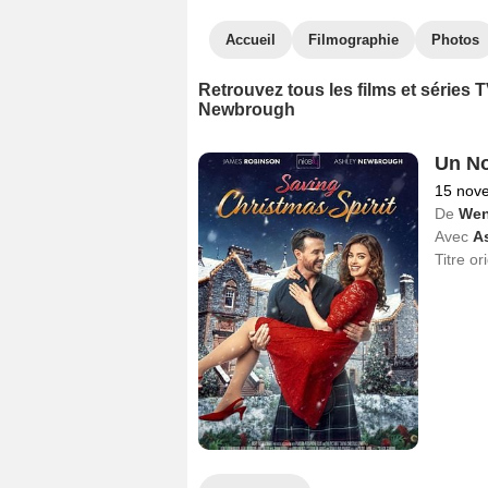
Accueil
Filmographie
Photos
Retrouvez tous les films et séries
Newbrough
Un No
15 nov
De
Wen
Avec
A
Titre or