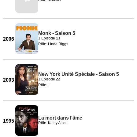
Rôle: Jennifer
Monk - Saison 5
1 Episode
13
2006
Rôle: Linda Riggs
New York Unité Spéciale - Saison 5
1 Episode
22
2003
Rôle: -
La mort dans l'âme
1995
Rôle: Kathy Acton