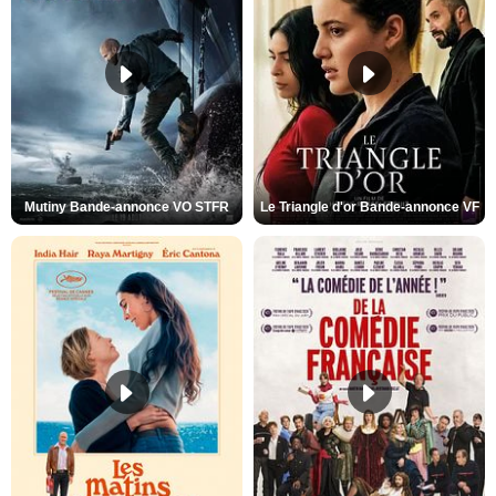
Mutiny Bande-annonce VO STFR
Le Triangle d'or Bande-annonce VF