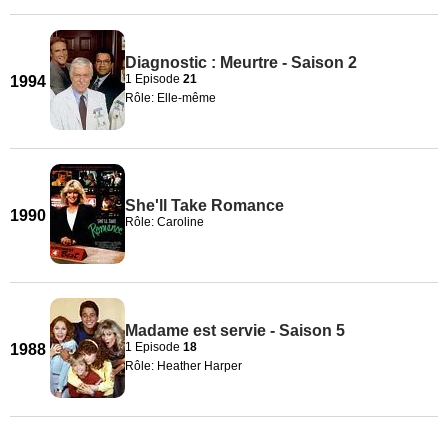
Diagnostic : Meurtre - Saison 2
1 Episode
21
1994
Rôle: Elle-même
She'll Take Romance
1990
Rôle: Caroline
Madame est servie - Saison 5
1 Episode
18
1988
Rôle: Heather Harper