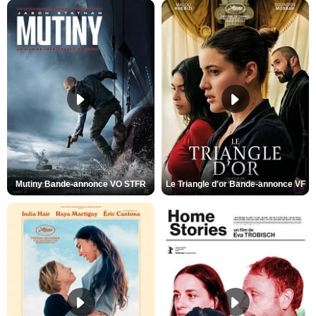
Mutiny Bande-annonce VO STFR
Le Triangle d'or Bande-annonce VF