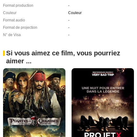
Format production
-
Couleur
Couleur
Format audio
-
Format de projection
-
N° de Visa
-
Si vous aimez ce film, vous pourriez
aimer ...