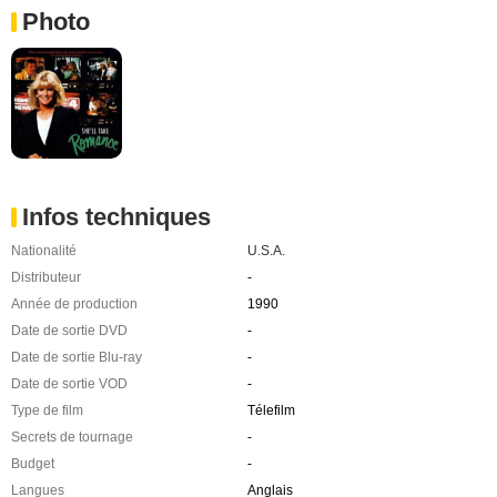
Photo
Infos techniques
Nationalité
U.S.A.
Distributeur
-
Année de production
1990
Date de sortie DVD
-
Date de sortie Blu-ray
-
Date de sortie VOD
-
Type de film
Télefilm
Secrets de tournage
-
Budget
-
Langues
Anglais