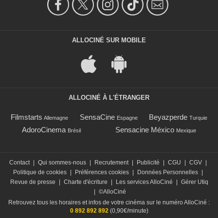
ALLOCINÉ SUR MOBILE
ALLOCINÉ À L'ÉTRANGER
Filmstarts
SensaCine
Beyazperde
Allemagne
Espagne
Turquie
AdoroCinema
Sensacine México
Brésil
Mexique
Contact
|
Qui sommes-nous
|
Recrutement
|
Publicité
|
CGU
|
CGV
|
Politique de cookies
|
Préférences cookies
|
Données Personnelles
|
Revue de presse
|
Charte d'écriture
|
Les services AlloCiné
|
Gérer Utiq
|
©AlloCiné
Retrouvez tous les horaires et infos de votre cinéma sur le numéro AlloCiné :
0 892 892 892
(0,90€/minute)