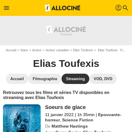
profil
menu
search
Accueil
Stars
Acteur
Acteur canadien
Elias Toufexis
Elias Toufexis : Films et séries online
Elias Toufexis
Accueil
Filmographie
Streaming
VOD, DVD
Retrouvez tous les films et séries TV disponibles en
streaming avec Elias Toufexis
Soeurs de glace
11 janvier 2022
|
1h 35min
|
Epouvante-
horreur
,
Science Fiction
De
Matthew Hastings