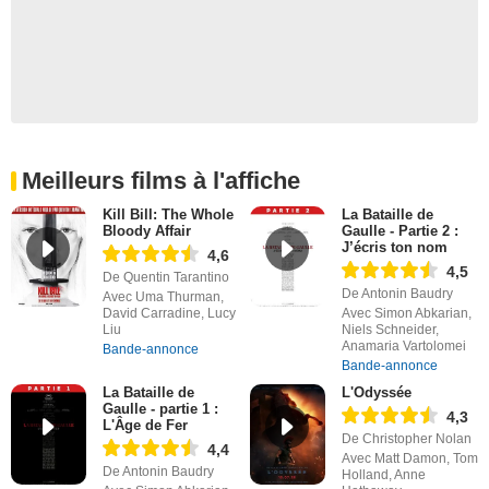
Meilleurs films à l'affiche
Kill Bill: The Whole
La Bataille de
Bloody Affair
Gaulle - Partie 2 :
J’écris ton nom
4,6
4,5
De Quentin Tarantino
De Antonin Baudry
Avec Uma Thurman,
David Carradine, Lucy
Avec Simon Abkarian,
Liu
Niels Schneider,
Anamaria Vartolomei
Bande-annonce
Bande-annonce
La Bataille de
L'Odyssée
Gaulle - partie 1 :
4,3
L'Âge de Fer
De Christopher Nolan
4,4
Avec Matt Damon, Tom
De Antonin Baudry
Holland, Anne