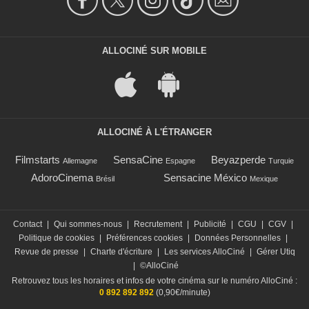
ALLOCINÉ SUR MOBILE
ALLOCINÉ À L'ÉTRANGER
Filmstarts
SensaCine
Beyazperde
Allemagne
Espagne
Turquie
AdoroCinema
Sensacine México
Brésil
Mexique
Contact
|
Qui sommes-nous
|
Recrutement
|
Publicité
|
CGU
|
CGV
|
Politique de cookies
|
Préférences cookies
|
Données Personnelles
|
Revue de presse
|
Charte d'écriture
|
Les services AlloCiné
|
Gérer Utiq
|
©AlloCiné
Retrouvez tous les horaires et infos de votre cinéma sur le numéro AlloCiné :
0 892 892 892
(0,90€/minute)