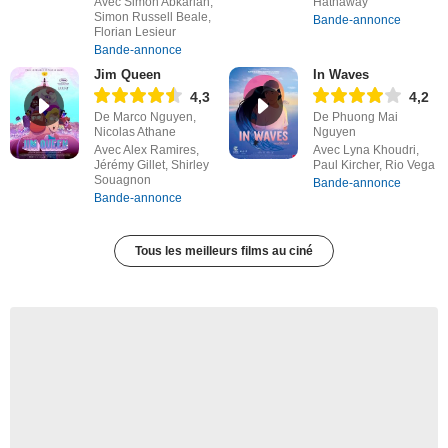
Avec Simon Abkarian,
Hathaway
Simon Russell Beale,
Bande-annonce
Florian Lesieur
Bande-annonce
Jim Queen
In Waves
4,3
4,2
De Marco Nguyen,
De Phuong Mai
Nicolas Athane
Nguyen
Avec Alex Ramires,
Avec Lyna Khoudri,
Jérémy Gillet, Shirley
Paul Kircher, Rio Vega
Souagnon
Bande-annonce
Bande-annonce
Tous les meilleurs films au ciné