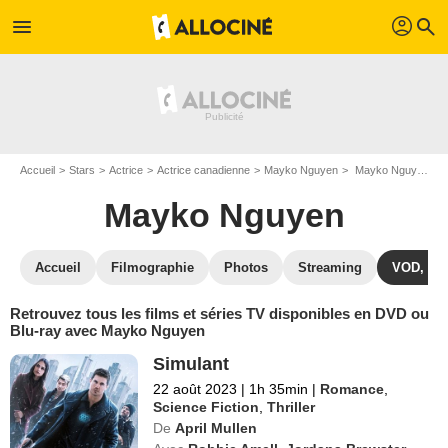
profil
menu
search
Accueil
Stars
Actrice
Actrice canadienne
Mayko Nguyen
Mayko Nguyen : ses Blu-Ray, DVD, VOD, SVOD
Mayko Nguyen
Accueil
Filmographie
Photos
Streaming
VOD, DV
Retrouvez tous les films et séries TV disponibles en DVD ou
Blu-ray avec Mayko Nguyen
Simulant
22 août 2023
|
1h 35min
|
Romance
,
Science Fiction
,
Thriller
De
April Mullen