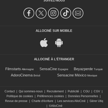
SUIVEZ-NOUS
ALLOCINÉ SUR MOBILE
ALLOCINÉ À L'ÉTRANGER
Filmstarts
SensaCine
Beyazperde
Allemagne
Espagne
Turquie
AdoroCinema
Sensacine México
Brésil
Mexique
Contact
|
Qui sommes-nous
|
Recrutement
|
Publicité
|
CGU
|
CGV
|
Politique de cookies
|
Préférences cookies
|
Données Personnelles
|
Revue de presse
|
Charte d'écriture
|
Les services AlloCiné
|
Gérer Utiq
|
©AlloCiné