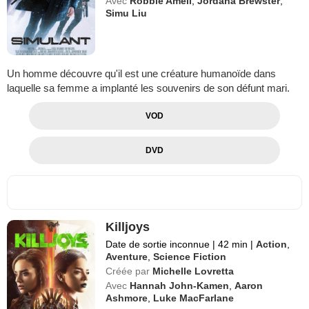
Avec
Robbie Amell
,
Jordana Brewster
,
Simu Liu
Un homme découvre qu'il est une créature humanoïde dans
laquelle sa femme a implanté les souvenirs de son défunt mari.
VOD
DVD
Killjoys
Date de sortie inconnue
|
42 min
|
Action
,
Aventure
,
Science Fiction
Créée par
Michelle Lovretta
Avec
Hannah John-Kamen
,
Aaron
Ashmore
,
Luke MacFarlane