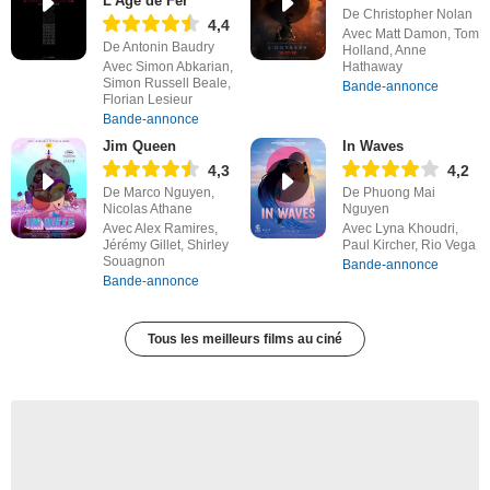
L'Âge de Fer
De Christopher Nolan
4,4
Avec Matt Damon, Tom
De Antonin Baudry
Holland, Anne
Avec Simon Abkarian,
Hathaway
Simon Russell Beale,
Bande-annonce
Florian Lesieur
Bande-annonce
Jim Queen
In Waves
4,3
4,2
De Marco Nguyen,
De Phuong Mai
Nicolas Athane
Nguyen
Avec Alex Ramires,
Avec Lyna Khoudri,
Jérémy Gillet, Shirley
Paul Kircher, Rio Vega
Souagnon
Bande-annonce
Bande-annonce
Tous les meilleurs films au ciné