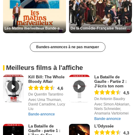
Les Matins merveilleux Bande-annonce VF
De la Comédie-Française Teaser VF
Bandes-annonces à ne pas manquer
Meilleurs films à l'affiche
Kill Bill: The Whole
La Bataille de
Bloody Affair
Gaulle - Partie 2 :
J’écris ton nom
4,6
4,5
De Quentin Tarantino
De Antonin Baudry
Avec Uma Thurman,
David Carradine, Lucy
Avec Simon Abkarian,
Liu
Niels Schneider,
Anamaria Vartolomei
Bande-annonce
Bande-annonce
La Bataille de
L'Odyssée
Gaulle - partie 1 :
4,3