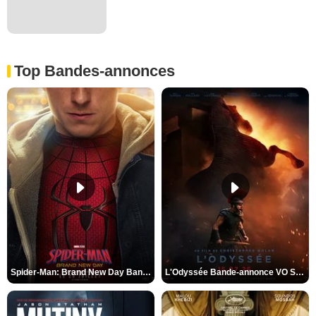
Top Bandes-annonces
Spider-Man: Brand New Day Bande-annonce VO STFR
L'Odyssée Bande-annonce VO STFR