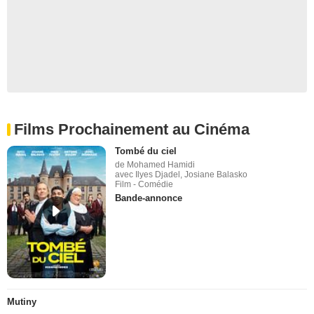
Films Prochainement au Cinéma
Tombé du ciel
de Mohamed Hamidi
avec Ilyes Djadel, Josiane Balasko
Film - Comédie
Bande-annonce
Mutiny