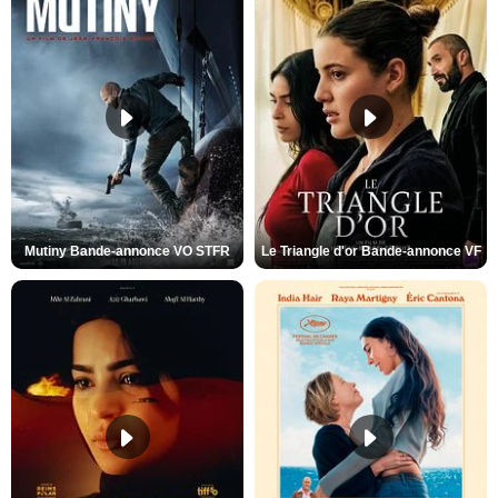
Mutiny Bande-annonce VO STFR
Le Triangle d'or Bande-annonce VF