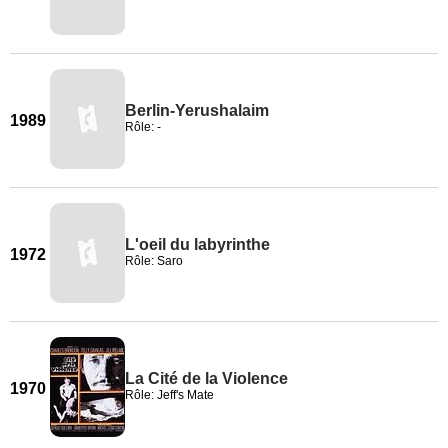
Berlin-Yerushalaim
1989
Rôle: -
L'oeil du labyrinthe
1972
Rôle: Saro
La Cité de la Violence
1970
Rôle: Jeff's Mate