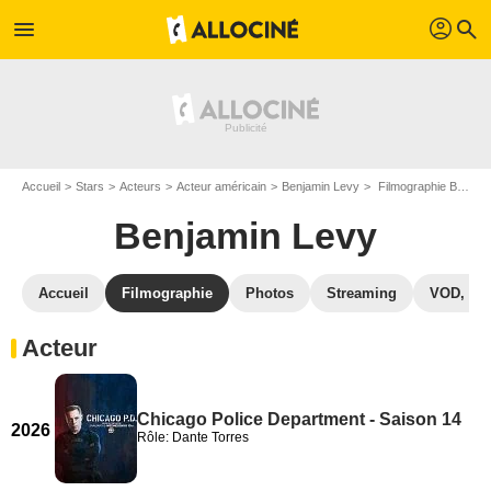
profil
menu
search
Accueil
Stars
Acteurs
Acteur américain
Benjamin Levy
Filmographie Benjamin Levy
Benjamin Levy
Accueil
Filmographie
Photos
Streaming
VOD, DV
Acteur
Chicago Police Department - Saison 14
2026
Rôle: Dante Torres