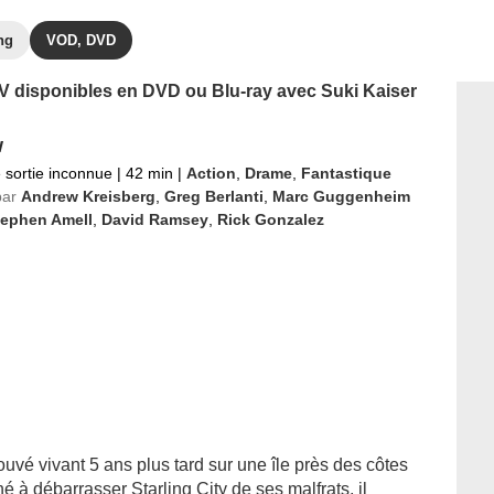
ng
VOD, DVD
 TV disponibles en DVD ou Blu-ray avec Suki Kaiser
w
 sortie inconnue
|
42 min
|
Action
,
Drame
,
Fantastique
par
Andrew Kreisberg
,
Greg Berlanti
,
Marc Guggenheim
tephen Amell
,
David Ramsey
,
Rick Gonzalez
uvé vivant 5 ans plus tard sur une île près des côtes
é à débarrasser Starling City de ses malfrats, il