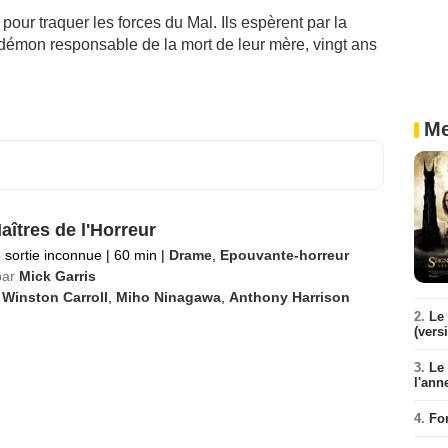
pour traquer les forces du Mal. Ils espèrent par la
démon responsable de la mort de leur mère, vingt ans
Me
aîtres de l'Horreur
 sortie inconnue
|
60 min
|
Drame
,
Epouvante-horreur
par
Mick Garris
 Winston Carroll
,
Miho Ninagawa
,
Anthony Harrison
2.
Le 
(vers
3.
Le
l'ann
4.
Fo