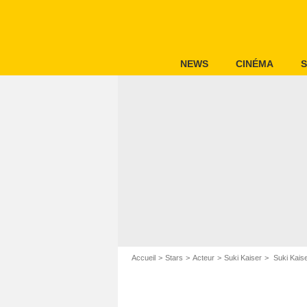
NEWS
CINÉMA
S
Accueil
Stars
Acteur
Suki Kaiser
Suki Kais