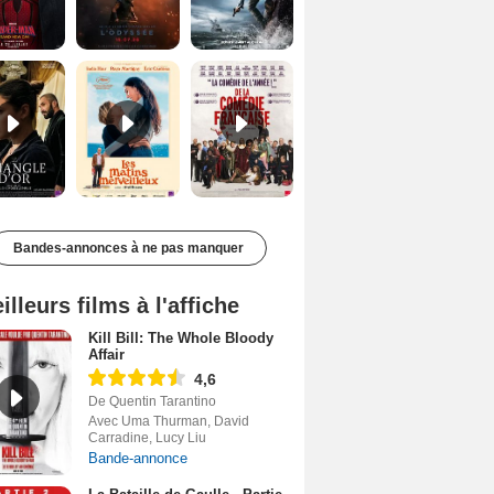
Le Triangle d'or Bande-annonce VF
Les Matins merveilleux Bande-annonce VF
De la Comédie-Française Teaser VF
Bandes-annonces à ne pas manquer
illeurs films à l'affiche
Kill Bill: The Whole Bloody
Affair
4,6
De Quentin Tarantino
Avec Uma Thurman, David
Carradine, Lucy Liu
Bande-annonce