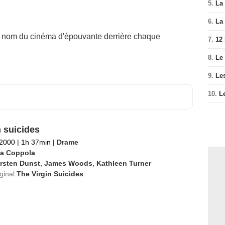
5.
La 
6.
La 
d nom du cinéma d'épouvante derrière chaque
7.
12
8.
Le
9.
Le
10.
L
n suicides
 2000
|
1h 37min
|
Drame
ia Coppola
rsten Dunst
,
James Woods
,
Kathleen Turner
iginal
The Virgin Suicides