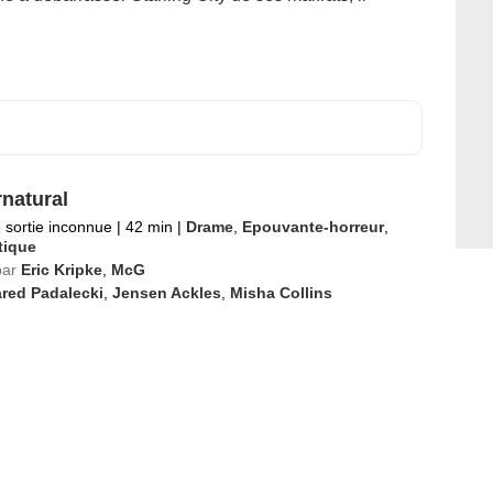
natural
 sortie inconnue
|
42 min
|
Drame
,
Epouvante-horreur
,
tique
par
Eric Kripke
,
McG
red Padalecki
,
Jensen Ackles
,
Misha Collins