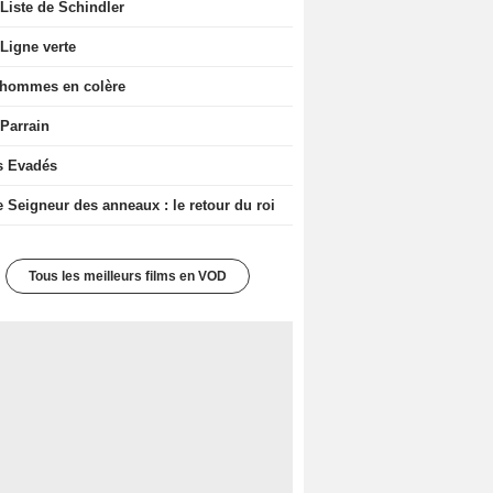
Liste de Schindler
Ligne verte
 hommes en colère
 Parrain
s Evadés
e Seigneur des anneaux : le retour du roi
Tous les meilleurs films en VOD