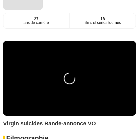
27
18
ans de carrière
films et séries tournés
Virgin suicides Bande-annonce VO
Filmographie