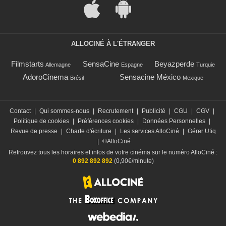
ALLOCINÉ À L'ÉTRANGER
Filmstarts
SensaCine
Beyazperde
Allemagne
Espagne
Turquie
AdoroCinema
Sensacine México
Brésil
Mexique
Contact
|
Qui sommes-nous
|
Recrutement
|
Publicité
|
CGU
|
CGV
|
Politique de cookies
|
Préférences cookies
|
Données Personnelles
|
Revue de presse
|
Charte d'écriture
|
Les services AlloCiné
|
Gérer Utiq
|
©AlloCiné
Retrouvez tous les horaires et infos de votre cinéma sur le numéro AlloCiné :
0 892 892 892
(0,90€/minute)