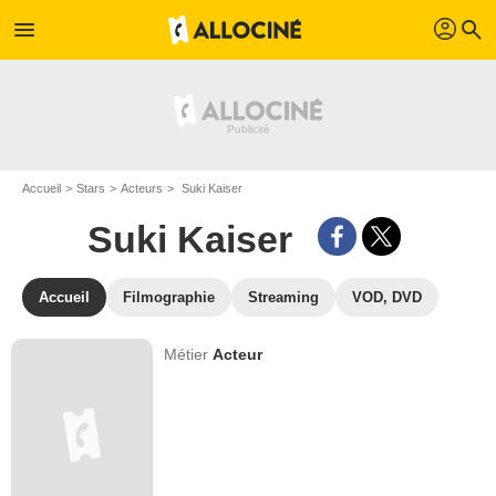
profil
menu
search
Accueil
Stars
Acteurs
Suki Kaiser
Suki Kaiser
Accueil
Filmographie
Streaming
VOD, DVD
Métier
Acteur