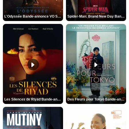
L'Odyssée Bande-annonce VO STFR
Spider-Man: Brand New Day Bande-annonce VO STFR
Les Silences de Riyad Bande-annonce VO STFR
Des Fleurs pour Tokyo Bande-annonce VO STFR