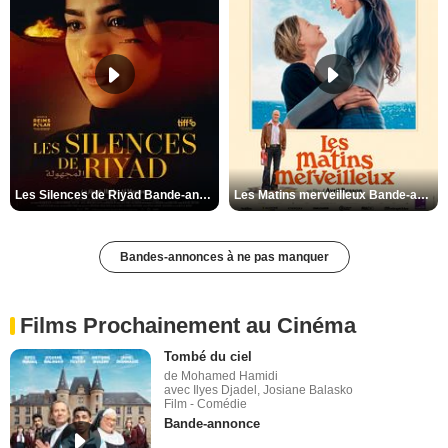
Les Silences de Riyad Bande-annonce VO STFR
Les Matins merveilleux Bande-annonce VF
Bandes-annonces à ne pas manquer
Films Prochainement au Cinéma
Tombé du ciel
de Mohamed Hamidi
avec Ilyes Djadel, Josiane Balasko
Film - Comédie
Bande-annonce