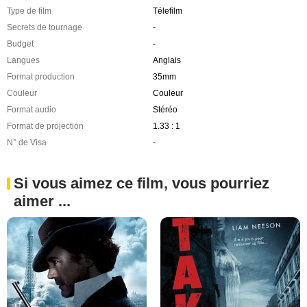
Type de film
Télefilm
Secrets de tournage
-
Budget
-
Langues
Anglais
Format production
35mm
Couleur
Couleur
Format audio
Stéréo
Format de projection
1.33 : 1
N° de Visa
-
Si vous aimez ce film, vous pourriez
aimer ...