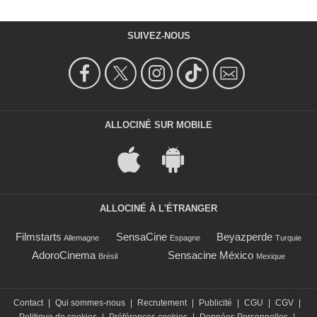
SUIVEZ-NOUS
ALLOCINÉ SUR MOBILE
ALLOCINÉ À L'ÉTRANGER
Filmstarts
SensaCine
Beyazperde
Allemagne
Espagne
Turquie
AdoroCinema
Sensacine México
Brésil
Mexique
Contact
|
Qui sommes-nous
|
Recrutement
|
Publicité
|
CGU
|
CGV
|