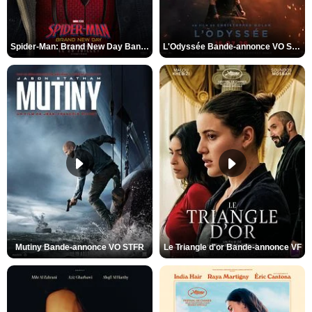
Spider-Man: Brand New Day Bande-annonce VO STFR
L'Odyssée Bande-annonce VO STFR
Mutiny Bande-annonce VO STFR
Le Triangle d'or Bande-annonce VF