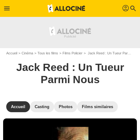
profil
menu
search
Accueil
Cinéma
Tous les films
Films Policier
Jack Reed : Un Tueur Parmi Nous de Brian Dennehy
Jack Reed : Un Tueur
Parmi Nous
Accueil
Casting
Photos
Films similaires