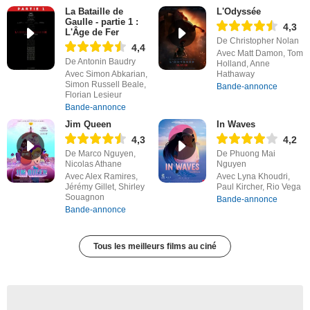
La Bataille de
L'Odyssée
Gaulle - partie 1 :
4,3
L'Âge de Fer
De Christopher Nolan
4,4
Avec Matt Damon, Tom
De Antonin Baudry
Holland, Anne
Avec Simon Abkarian,
Hathaway
Simon Russell Beale,
Bande-annonce
Florian Lesieur
Bande-annonce
Jim Queen
In Waves
4,3
4,2
De Marco Nguyen,
De Phuong Mai
Nicolas Athane
Nguyen
Avec Alex Ramires,
Avec Lyna Khoudri,
Jérémy Gillet, Shirley
Paul Kircher, Rio Vega
Souagnon
Bande-annonce
Bande-annonce
Tous les meilleurs films au ciné