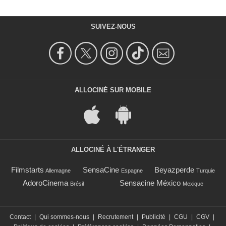
SUIVEZ-NOUS
ALLOCINÉ SUR MOBILE
ALLOCINÉ À L'ÉTRANGER
Filmstarts
SensaCine
Beyazperde
Allemagne
Espagne
Turquie
AdoroCinema
Sensacine México
Brésil
Mexique
Contact
|
Qui sommes-nous
|
Recrutement
|
Publicité
|
CGU
|
CGV
|