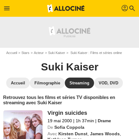
profil
menu
search
Accueil
Stars
Acteur
Suki Kaiser
Suki Kaiser : Films et séries online
Suki Kaiser
Accueil
Filmographie
Streaming
VOD, DVD
Retrouvez tous les films et séries TV disponibles en
streaming avec Suki Kaiser
Virgin suicides
19 mai 2000
|
1h 37min
|
Drame
De
Sofia Coppola
Avec
Kirsten Dunst
,
James Woods
,