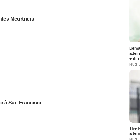
tes Meurtriers
Demai
attei
enfin
jeudi 
re à San Francisco
The R
altern
jeudi 