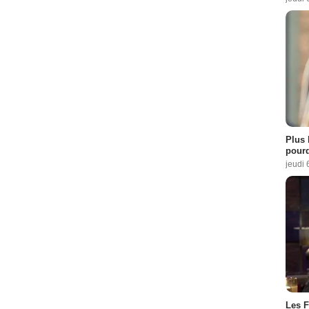
Plus 
pourq
jeudi 
Les F