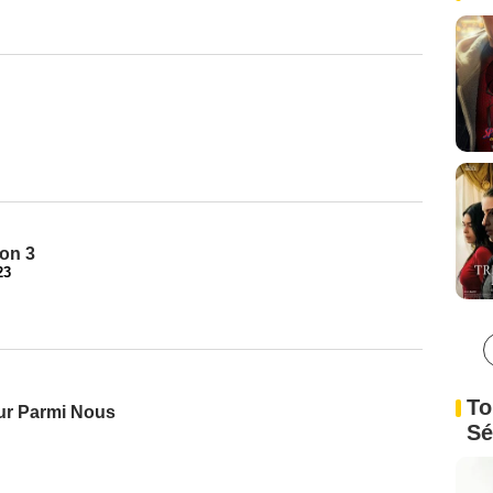
son 3
23
To
ur Parmi Nous
Sé