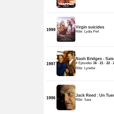
Virgin suicides
1999
Rôle: Lydia Perl
Nash Bridges - Sai
4 Episodes
16
-
21
-
22
-
1997
Rôle: Lynette
Jack Reed : Un Tue
1996
Rôle: Sara