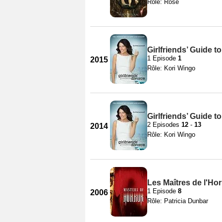
Rôle: Rose
Girlfriends’ Guide t
1 Episode
1
2015
Rôle: Kori Wingo
Girlfriends’ Guide t
2 Episodes
12
-
13
2014
Rôle: Kori Wingo
Les Maîtres de l'Hor
1 Episode
8
2006
Rôle: Patricia Dunbar