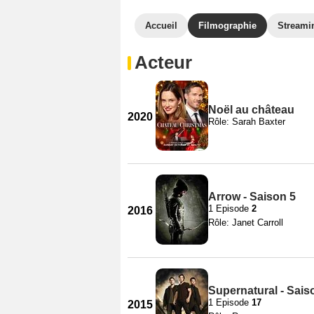
Accueil
Filmographie
Streami
Acteur
Noël au château
2020
Rôle: Sarah Baxter
Arrow - Saison 5
1 Episode
2
2016
Rôle: Janet Carroll
Supernatural - Sais
1 Episode
17
2015