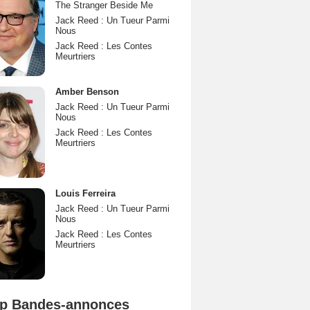
The Stranger Beside Me
Jack Reed : Un Tueur Parmi
Nous
Jack Reed : Les Contes
Meurtriers
Amber Benson
Jack Reed : Un Tueur Parmi
Nous
Jack Reed : Les Contes
Meurtriers
Louis Ferreira
Jack Reed : Un Tueur Parmi
Nous
Jack Reed : Les Contes
Meurtriers
p Bandes-annonces
Spider-Man: Brand New Day Bande-annonce VO STFR
L'Odyssée Bande-annonce VO STFR
Mutiny Bande-annonce VO STFR