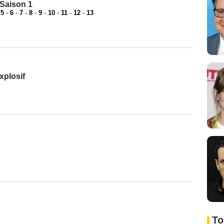
 Saison 1
-
5
-
6
-
7
-
8
-
9
-
10
-
11
-
12
-
13
xplosif
To