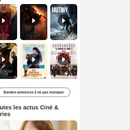
Le Triangle d'or Bande-annonce VF
Les Matins merveilleux Bande-annonce VF
De la Comédie-Française Teaser VF
Bandes-annonces à ne pas manquer
utes les actus Ciné &
ries