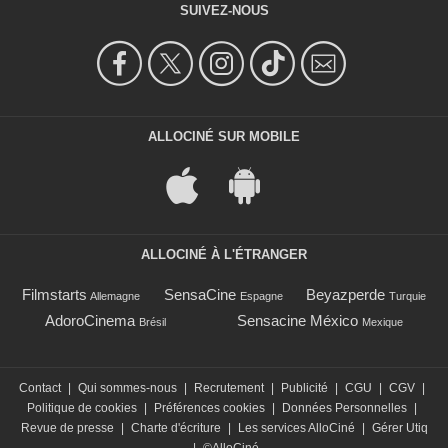
SUIVEZ-NOUS
ALLOCINÉ SUR MOBILE
ALLOCINÉ À L'ÉTRANGER
Filmstarts
SensaCine
Beyazperde
Allemagne
Espagne
Turquie
AdoroCinema
Sensacine México
Brésil
Mexique
Contact
|
Qui sommes-nous
|
Recrutement
|
Publicité
|
CGU
|
CGV
|
Politique de cookies
|
Préférences cookies
|
Données Personnelles
|
Revue de presse
|
Charte d'écriture
|
Les services AlloCiné
|
Gérer Utiq