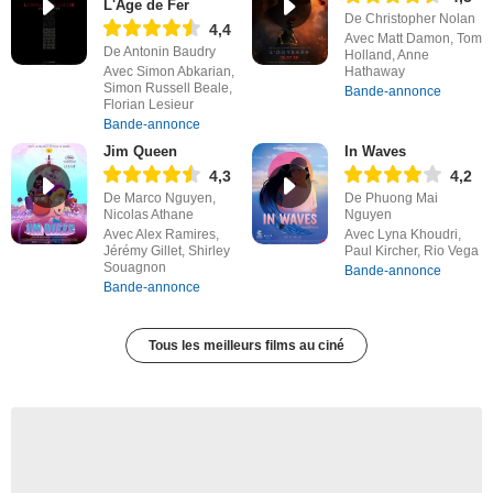
L'Âge de Fer
De Christopher Nolan
4,4
Avec Matt Damon, Tom
De Antonin Baudry
Holland, Anne
Avec Simon Abkarian,
Hathaway
Simon Russell Beale,
Bande-annonce
Florian Lesieur
Bande-annonce
Jim Queen
In Waves
4,3
4,2
De Marco Nguyen,
De Phuong Mai
Nicolas Athane
Nguyen
Avec Alex Ramires,
Avec Lyna Khoudri,
Jérémy Gillet, Shirley
Paul Kircher, Rio Vega
Souagnon
Bande-annonce
Bande-annonce
Tous les meilleurs films au ciné