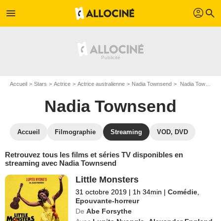
profil
menu
search
Accueil
Stars
Actrice
Actrice australienne
Nadia Townsend
Nadia Townsend : Films et séries online
Nadia Townsend
Accueil
Filmographie
Streaming
VOD, DVD
Retrouvez tous les films et séries TV disponibles en
streaming avec Nadia Townsend
Little Monsters
31 octobre 2019
|
1h 34min
|
Comédie
,
Epouvante-horreur
De
Abe Forsythe