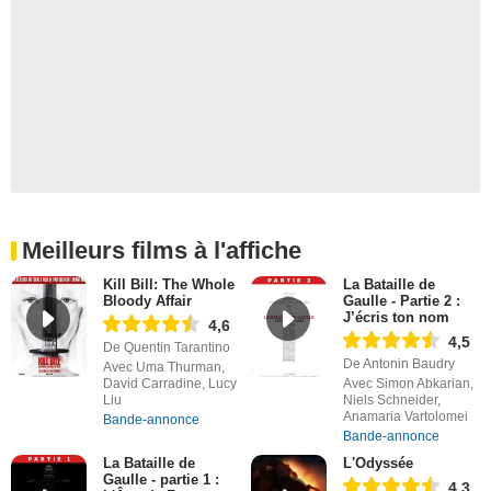
Meilleurs films à l'affiche
Kill Bill: The Whole
La Bataille de
Bloody Affair
Gaulle - Partie 2 :
J’écris ton nom
4,6
4,5
De Quentin Tarantino
De Antonin Baudry
Avec Uma Thurman,
David Carradine, Lucy
Avec Simon Abkarian,
Liu
Niels Schneider,
Anamaria Vartolomei
Bande-annonce
Bande-annonce
La Bataille de
L'Odyssée
Gaulle - partie 1 :
4,3