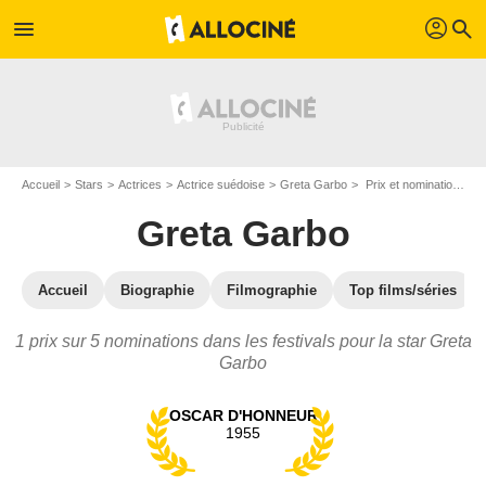
profil
menu
search
Accueil
Stars
Actrices
Actrice suédoise
Greta Garbo
Prix et nominations de Greta Garbo
Greta Garbo
Accueil
Biographie
Filmographie
Top films/séries
1 prix sur 5 nominations dans les festivals pour la star Greta
Garbo
OSCAR D'HONNEUR
1955