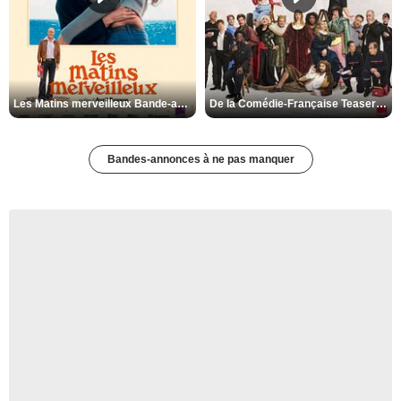
Les Matins merveilleux Bande-annonce VF
De la Comédie-Française Teaser VF
Bandes-annonces à ne pas manquer