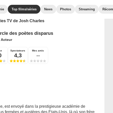
hie
Top films/séries
News
Photos
Streaming
Récom
éries TV de Josh Charles
rcle des poètes disparus
:
Acteur
se
Spectateurs
Mes amis
0
4,3
--
de, est envoyé dans la prestigieuse académie de
us fermées et austères des États-Unis, là où son frère