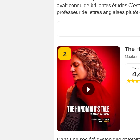
avait connu de brillantes études.C'est 
professeur de lettres anglaises plutôt 
The H
2
Métier 
Pres
4,
Dans une société dystopique et totalit