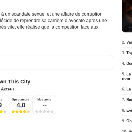
 à un scandale sexuel et une affaire de corruption
 décide de reprendre sa carrière d'avocate après une
ès vite, elle réalise que la compétition face aux
2.
Va
3.
To
4.
De
5.
La 
nom
n This City
:
Acteur
6.
La 
7.
Ba
se
Spectateurs
Mes amis
9
4,0
--
8.
Ev
9.
Ob
10.
S