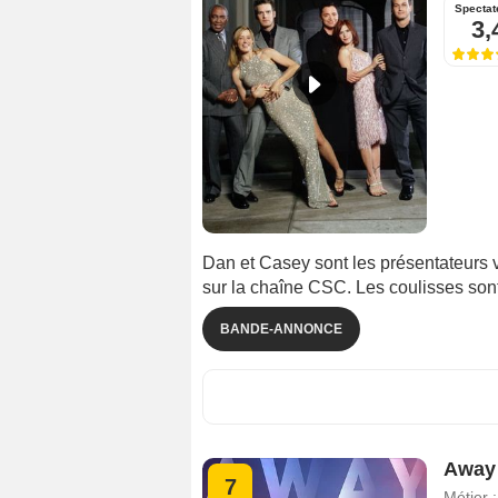
Spectat
3,
Dan et Casey sont les présentateurs v
sur la chaîne CSC. Les coulisses sont
BANDE-ANNONCE
Away
7
Métier 