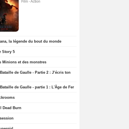
Film - Action
iana, la légende du bout du monde
y Story 5
s Minions et des monstres
Bataille de Gaulle - Partie 2 : J’écris ton
Bataille de Gaulle - partie 1 : L'Âge de Fer
ckrooms
il Dead Burn
session
upergirl