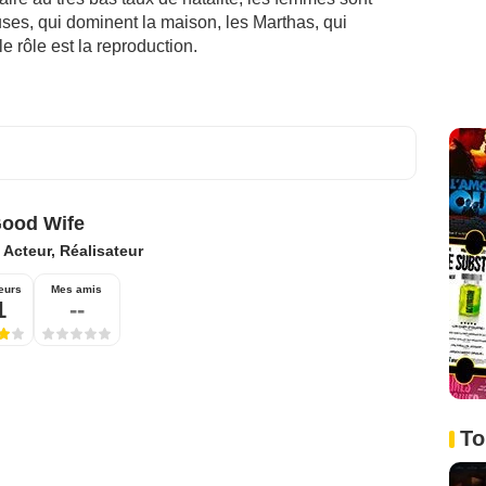
uses, qui dominent la maison, les Marthas, qui
le rôle est la reproduction.
ood Wife
:
Acteur, Réalisateur
eurs
Mes amis
1
--
To