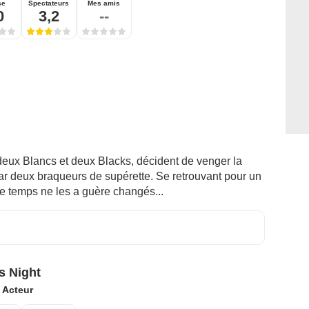
se
Spectateurs
Mes amis
0
3,2
--
deux Blancs et deux Blacks, décident de venger la
ar deux braqueurs de supérette. Se retrouvant pour un
e temps ne les a guère changés...
s Night
:
Acteur