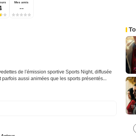
eurs
Mes amis
4
--
To
edettes de l'émission sportive Sports Night, diffusée
 parfois aussi animées que les sports présentés...
:
Acteur