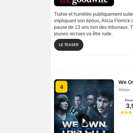
Trahie et humiliée publiquement suite
impliquant son époux, Alicia Florrick
pause de 13 ans loin des tribunaux. Tr
jeunes recrues va être rude.
LE TEASER
We Ow
4
Métier 
Pres
3,