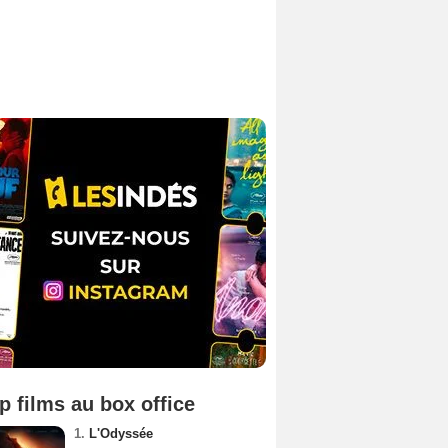
p films au box office
1.
L'Odyssée