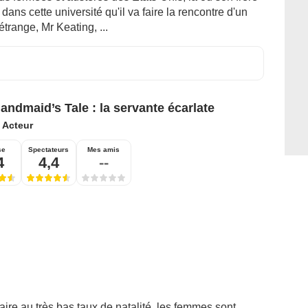
dans cette université qu'il va faire la rencontre d'un
étrange, Mr Keating, ...
andmaid’s Tale : la servante écarlate
:
Acteur
se
Spectateurs
Mes amis
4
4,4
--
aire au très bas taux de natalité, les femmes sont