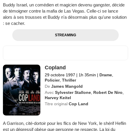
Buddy Israel, un comédien et magicien devenu gangster, décide
de témoigner contre la mafia de Las Vegas. Celle-ci se lance
alors à ses trousses et Buddy n'a désormais plus qu'une solution
: se cacher.
STREAMING
Copland
29 octobre 1997
|
1h 35min
|
Drame
,
Policier
,
Thriller
De
James Mangold
Avec
Sylvester Stallone
,
Robert De Niro
,
Harvey Keitel
Titre original
Cop Land
A Garrison, cité-dortoir pour les flics de New York, le shérif Heflin
est un dépressif obèse que personne ne respecte. La loi du