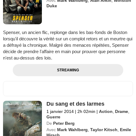
Avec
Mark Wahlberg
,
Alan Arkin
,
Winston
Duke
Spenser, un ancien flic, replonge dans les bas-fonds de Boston
lorsqu'il découvre la vérité sur un complot retors et un meurtre qui
a défrayé la chronique. Malgré des menaces répétées, Spenser
décide de prendre l'affaire en main pour prouver que personne
n'est au-dessus des lois.
STREAMING
Du sang et des larmes
1 janvier 2014
|
2h 02min
|
Action
,
Drame
,
Guerre
De
Peter Berg
Avec
Mark Wahlberg
,
Taylor Kitsch
,
Emile
Hirsch