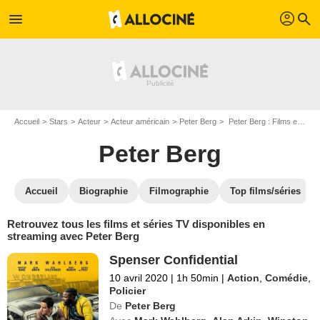
profil
menu
search
Accueil
Stars
Acteur
Acteur américain
Peter Berg
Peter Berg : Films et séries online
Peter Berg
Accueil
Biographie
Filmographie
Top films/séries
Retrouvez tous les films et séries TV disponibles en
streaming avec Peter Berg
Spenser Confidential
10 avril 2020
|
1h 50min
|
Action
,
Comédie
,
Policier
De
Peter Berg