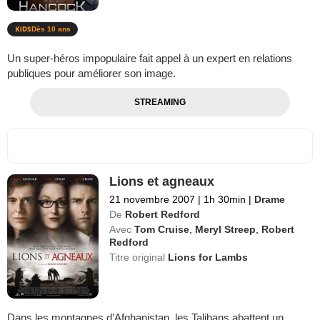
Dès 10 ans
Un super-héros impopulaire fait appel à un expert en relations
publiques pour améliorer son image.
STREAMING
Lions et agneaux
21 novembre 2007
|
1h 30min
|
Drame
De
Robert Redford
Avec
Tom Cruise
,
Meryl Streep
,
Robert
Redford
Titre original
Lions for Lambs
Dans les montagnes d’Afghanistan, les Talibans abattent un