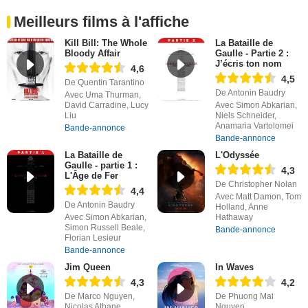
Meilleurs films à l'affiche
Kill Bill: The Whole
La Bataille de
Bloody Affair
Gaulle - Partie 2 :
J’écris ton nom
4,6
4,5
De Quentin Tarantino
De Antonin Baudry
Avec Uma Thurman,
David Carradine, Lucy
Avec Simon Abkarian,
Liu
Niels Schneider,
Anamaria Vartolomei
Bande-annonce
Bande-annonce
La Bataille de
L'Odyssée
Gaulle - partie 1 :
4,3
L'Âge de Fer
De Christopher Nolan
4,4
Avec Matt Damon, Tom
De Antonin Baudry
Holland, Anne
Avec Simon Abkarian,
Hathaway
Simon Russell Beale,
Bande-annonce
Florian Lesieur
Bande-annonce
Jim Queen
In Waves
4,3
4,2
De Marco Nguyen,
De Phuong Mai
Nicolas Athane
Nguyen