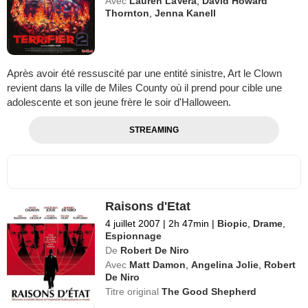
Avec
Lauren LaVera
,
David Howard
Thornton
,
Jenna Kanell
Après avoir été ressuscité par une entité sinistre, Art le Clown
revient dans la ville de Miles County où il prend pour cible une
adolescente et son jeune frère le soir d'Halloween.
STREAMING
Raisons d'Etat
4 juillet 2007
|
2h 47min
|
Biopic
,
Drame
,
Espionnage
De
Robert De Niro
Avec
Matt Damon
,
Angelina Jolie
,
Robert
De Niro
Titre original
The Good Shepherd