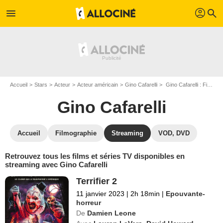
profil
menu
search
Accueil
Stars
Acteur
Acteur américain
Gino Cafarelli
Gino Cafarelli : Films et séries online
Gino Cafarelli
Accueil
Filmographie
Streaming
VOD, DVD
Retrouvez tous les films et séries TV disponibles en
streaming avec Gino Cafarelli
Terrifier 2
11 janvier 2023
|
2h 18min
|
Epouvante-
horreur
De
Damien Leone