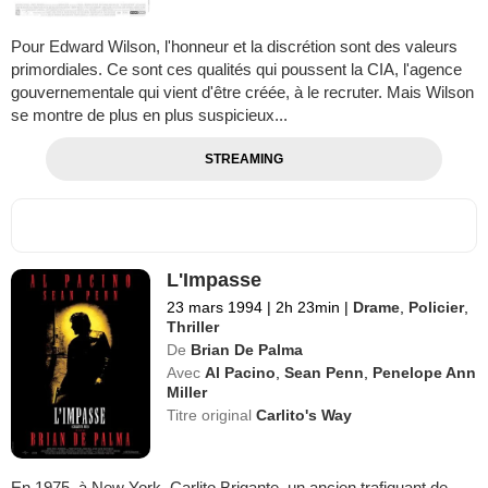
Pour Edward Wilson, l'honneur et la discrétion sont des valeurs
primordiales. Ce sont ces qualités qui poussent la CIA, l'agence
gouvernementale qui vient d'être créée, à le recruter. Mais Wilson
se montre de plus en plus suspicieux...
STREAMING
L'Impasse
23 mars 1994
|
2h 23min
|
Drame
,
Policier
,
Thriller
De
Brian De Palma
Avec
Al Pacino
,
Sean Penn
,
Penelope Ann
Miller
Titre original
Carlito's Way
En 1975, à New York, Carlito Brigante, un ancien trafiquant de