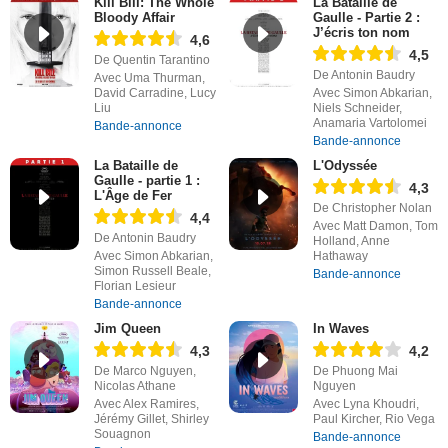
Kill Bill: The Whole
La Bataille de
Bloody Affair
Gaulle - Partie 2 :
J’écris ton nom
4,6
4,5
De Quentin Tarantino
De Antonin Baudry
Avec Uma Thurman,
David Carradine, Lucy
Avec Simon Abkarian,
Liu
Niels Schneider,
Anamaria Vartolomei
Bande-annonce
Bande-annonce
La Bataille de
L'Odyssée
Gaulle - partie 1 :
4,3
L'Âge de Fer
De Christopher Nolan
4,4
Avec Matt Damon, Tom
De Antonin Baudry
Holland, Anne
Avec Simon Abkarian,
Hathaway
Simon Russell Beale,
Bande-annonce
Florian Lesieur
Bande-annonce
Jim Queen
In Waves
4,3
4,2
De Marco Nguyen,
De Phuong Mai
Nicolas Athane
Nguyen
Avec Alex Ramires,
Avec Lyna Khoudri,
Jérémy Gillet, Shirley
Paul Kircher, Rio Vega
Souagnon
Bande-annonce