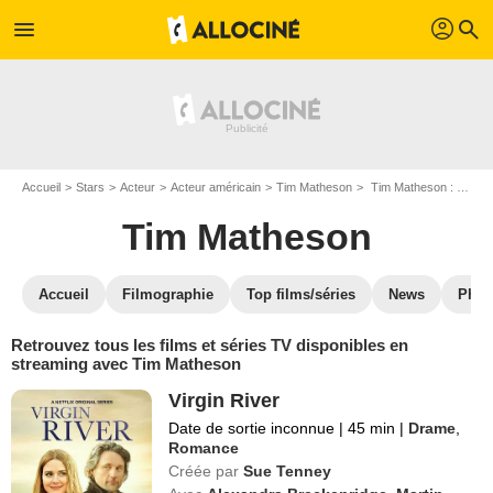
profil
menu
search
Accueil
Stars
Acteur
Acteur américain
Tim Matheson
Tim Matheson : Films et séries online
Tim Matheson
Accueil
Filmographie
Top films/séries
News
Phot
Retrouvez tous les films et séries TV disponibles en
streaming avec Tim Matheson
Virgin River
Date de sortie inconnue
|
45 min
|
Drame
,
Romance
Créée par
Sue Tenney