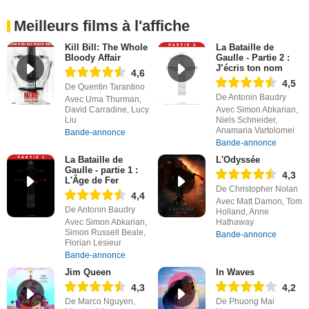
Meilleurs films à l'affiche
Kill Bill: The Whole
La Bataille de
Bloody Affair
Gaulle - Partie 2 :
J’écris ton nom
4,6
4,5
De Quentin Tarantino
De Antonin Baudry
Avec Uma Thurman,
David Carradine, Lucy
Avec Simon Abkarian,
Liu
Niels Schneider,
Anamaria Vartolomei
Bande-annonce
Bande-annonce
La Bataille de
L'Odyssée
Gaulle - partie 1 :
4,3
L'Âge de Fer
De Christopher Nolan
4,4
Avec Matt Damon, Tom
De Antonin Baudry
Holland, Anne
Avec Simon Abkarian,
Hathaway
Simon Russell Beale,
Bande-annonce
Florian Lesieur
Bande-annonce
Jim Queen
In Waves
4,3
4,2
De Marco Nguyen,
De Phuong Mai