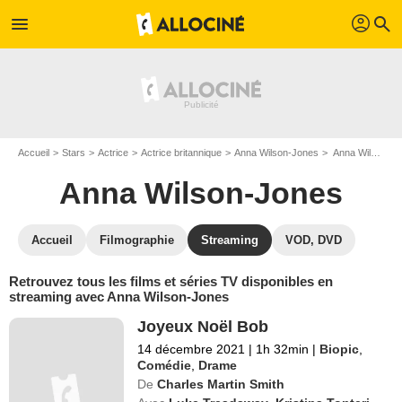
profil
menu
search
Accueil
Stars
Actrice
Actrice britannique
Anna Wilson-Jones
Anna Wilson-Jones : Films et séries online
Anna Wilson-Jones
Accueil
Filmographie
Streaming
VOD, DVD
Retrouvez tous les films et séries TV disponibles en
streaming avec Anna Wilson-Jones
Joyeux Noël Bob
14 décembre 2021
|
1h 32min
|
Biopic
,
Comédie
,
Drame
De
Charles Martin Smith