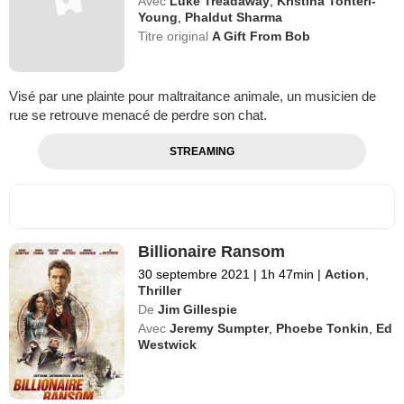
Avec
Luke Treadaway
,
Kristina Tonteri-
Young
,
Phaldut Sharma
Titre original
A Gift From Bob
Visé par une plainte pour maltraitance animale, un musicien de
rue se retrouve menacé de perdre son chat.
STREAMING
Billionaire Ransom
30 septembre 2021
|
1h 47min
|
Action
,
Thriller
De
Jim Gillespie
Avec
Jeremy Sumpter
,
Phoebe Tonkin
,
Ed
Westwick