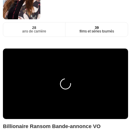
28
39
ans de carrière
films et séries tournés
Billionaire Ransom Bande-annonce VO