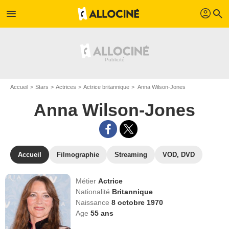
profil
menu
search
Accueil
Stars
Actrices
Actrice britannique
Anna Wilson-Jones
Anna Wilson-Jones
Accueil
Filmographie
Streaming
VOD, DVD
Métier
Actrice
Nationalité
Britannique
Naissance
8 octobre 1970
Age
55
ans