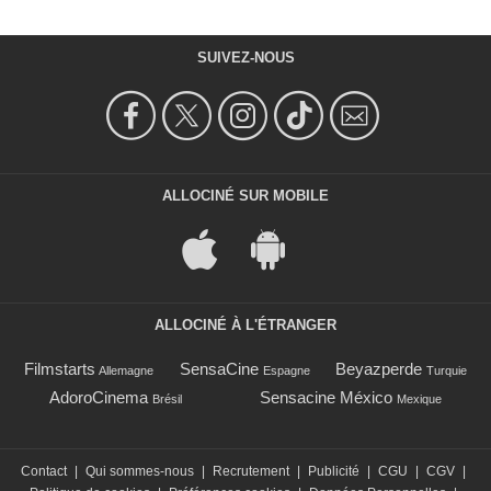
SUIVEZ-NOUS
ALLOCINÉ SUR MOBILE
ALLOCINÉ À L'ÉTRANGER
Filmstarts
SensaCine
Beyazperde
Allemagne
Espagne
Turquie
AdoroCinema
Sensacine México
Brésil
Mexique
Contact
|
Qui sommes-nous
|
Recrutement
|
Publicité
|
CGU
|
CGV
|