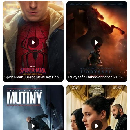
Spider-Man: Brand New Day Bande-annonce VO STFR
L'Odyssée Bande-annonce VO STFR