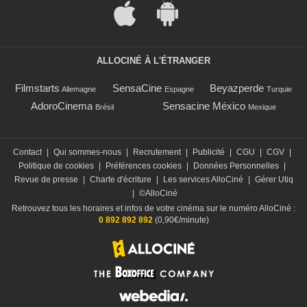
ALLOCINÉ À L'ÉTRANGER
Filmstarts
SensaCine
Beyazperde
Allemagne
Espagne
Turquie
AdoroCinema
Sensacine México
Brésil
Mexique
Contact
|
Qui sommes-nous
|
Recrutement
|
Publicité
|
CGU
|
CGV
|
Politique de cookies
|
Préférences cookies
|
Données Personnelles
|
Revue de presse
|
Charte d'écriture
|
Les services AlloCiné
|
Gérer Utiq
|
©AlloCiné
Retrouvez tous les horaires et infos de votre cinéma sur le numéro AlloCiné :
0 892 892 892
(0,90€/minute)