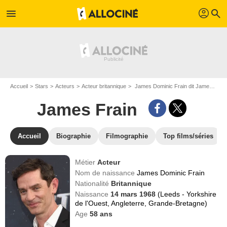
profil
menu
search
Accueil
Stars
Acteurs
Acteur britannique
James Dominic Frain dit James Frain
James Frain
Accueil
Biographie
Filmographie
Top films/séries
Métier
Acteur
Nom de naissance
James Dominic Frain
Nationalité
Britannique
Naissance
14 mars 1968
(Leeds - Yorkshire
de l'Ouest, Angleterre, Grande-Bretagne)
Age
58
ans