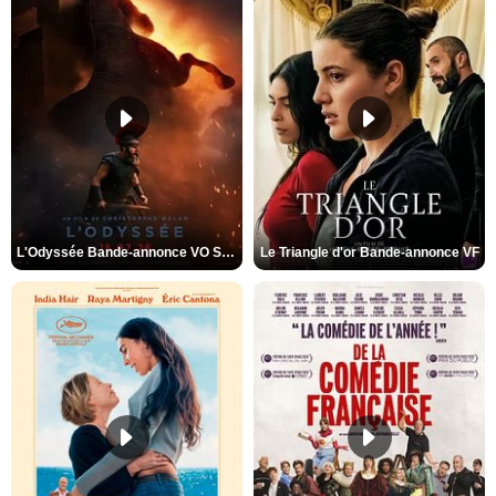
L'Odyssée Bande-annonce VO STFR
Le Triangle d'or Bande-annonce VF