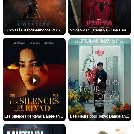
L'Odyssée Bande-annonce VO STFR
Spider-Man: Brand New Day Bande-annonce VO STFR
Les Silences de Riyad Bande-annonce VO STFR
Des Fleurs pour Tokyo Bande-annonce VO STFR