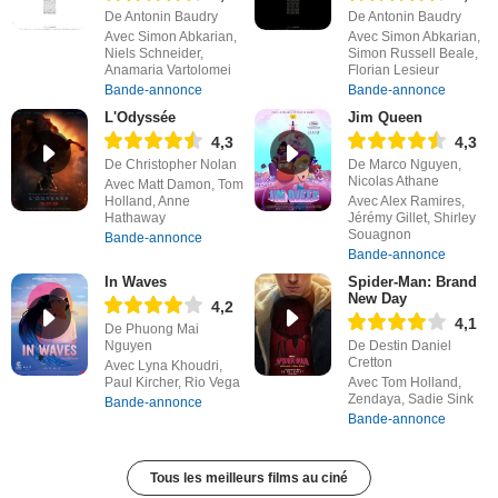
De Antonin Baudry
De Antonin Baudry
Avec Simon Abkarian,
Avec Simon Abkarian,
Niels Schneider,
Simon Russell Beale,
Anamaria Vartolomei
Florian Lesieur
Bande-annonce
Bande-annonce
L'Odyssée
Jim Queen
4,3
4,3
De Christopher Nolan
De Marco Nguyen,
Nicolas Athane
Avec Matt Damon, Tom
Holland, Anne
Avec Alex Ramires,
Hathaway
Jérémy Gillet, Shirley
Souagnon
Bande-annonce
Bande-annonce
In Waves
Spider-Man: Brand
New Day
4,2
4,1
De Phuong Mai
Nguyen
De Destin Daniel
Cretton
Avec Lyna Khoudri,
Paul Kircher, Rio Vega
Avec Tom Holland,
Zendaya, Sadie Sink
Bande-annonce
Bande-annonce
Tous les meilleurs films au ciné