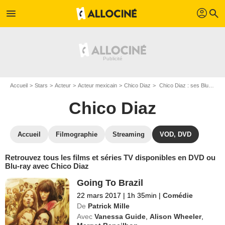
profil
menu
search
Accueil
Stars
Acteur
Acteur mexicain
Chico Diaz
Chico Diaz : ses Blu-Ray, DVD, VOD, SVOD
Chico Diaz
Accueil
Filmographie
Streaming
VOD, DVD
Retrouvez tous les films et séries TV disponibles en DVD ou
Blu-ray avec Chico Diaz
Going To Brazil
22 mars 2017
|
1h 35min
|
Comédie
De
Patrick Mille
Avec
Vanessa Guide
,
Alison Wheeler
,