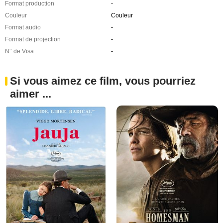
Format production
-
Couleur
Couleur
Format audio
-
Format de projection
-
N° de Visa
-
Si vous aimez ce film, vous pourriez
aimer ...