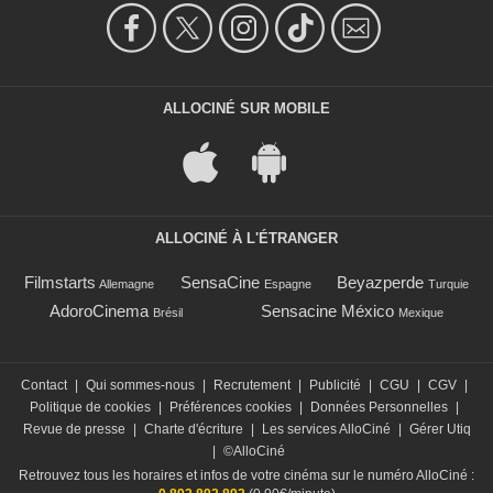
ALLOCINÉ SUR MOBILE
ALLOCINÉ À L'ÉTRANGER
Filmstarts
SensaCine
Beyazperde
Allemagne
Espagne
Turquie
AdoroCinema
Sensacine México
Brésil
Mexique
Contact
|
Qui sommes-nous
|
Recrutement
|
Publicité
|
CGU
|
CGV
|
Politique de cookies
|
Préférences cookies
|
Données Personnelles
|
Revue de presse
|
Charte d'écriture
|
Les services AlloCiné
|
Gérer Utiq
|
©AlloCiné
Retrouvez tous les horaires et infos de votre cinéma sur le numéro AlloCiné :