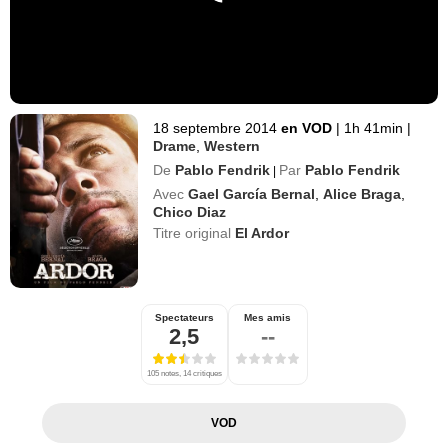
18 septembre 2014
en VOD
|
1h 41min
|
Drame
,
Western
De
Pablo Fendrik
Par
Pablo Fendrik
|
Avec
Gael García Bernal
,
Alice Braga
,
Chico Diaz
Titre original
El Ardor
Spectateurs
Mes amis
2,5
--
105 notes, 14 critiques
VOD