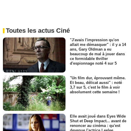
Toutes les actus Ciné
"J'avais l'impression qu'on
allait me démasquer" : il y a 14
ans, Gary Oldman a eu
beaucoup de mal à jouer dans
ce formidable thriller
d'espionnage noté 4 sur 5
"Un film dur, éprouvant même.
Et beau, délicat aussi" : noté
3,7 sur 5, c'est le film à voir
absolument cette semaine !
Elle avait joué dans Eyes Wide
Shut et Deep Impact... avant de
renoncer au cinéma : qu'est
devenue l'actrice Leelee