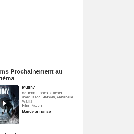
lms Prochainement au
néma
Mutiny
de Jean-François Richet
avec Jason Statham, Annabelle
Wallis
Film - Action
Bande-annonce