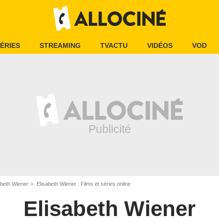
ÉRIES
STREAMING
TVACTU
VIDÉOS
VOD
abeth Wiener
Elisabeth Wiener : Films et séries online
Elisabeth Wiener