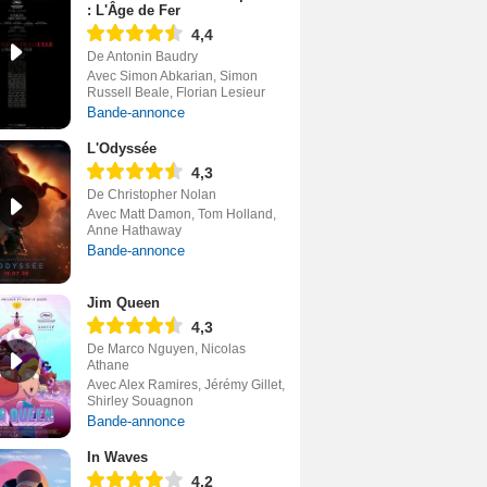
: L'Âge de Fer
4,4
De Antonin Baudry
Avec Simon Abkarian, Simon
Russell Beale, Florian Lesieur
Bande-annonce
L'Odyssée
4,3
De Christopher Nolan
Avec Matt Damon, Tom Holland,
Anne Hathaway
Bande-annonce
Jim Queen
4,3
De Marco Nguyen, Nicolas
Athane
Avec Alex Ramires, Jérémy Gillet,
Shirley Souagnon
Bande-annonce
In Waves
4,2