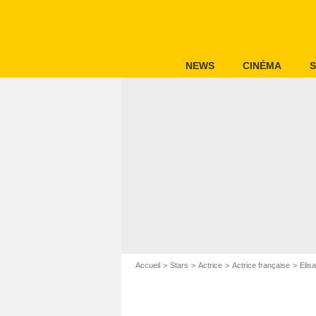
NEWS
CINÉMA
S
Accueil
Stars
Actrice
Actrice française
Elis