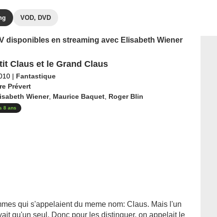
ng
VOD, DVD
 TV disponibles en streaming avec Elisabeth Wiener
tit Claus et le Grand Claus
2010
|
Fantastique
re Prévert
isabeth Wiener
,
Maurice Baquet
,
Roger Blin
s 8 ans
mes qui s'appelaient du meme nom: Claus. Mais l'un
vait qu'un seul. Donc pour les distinguer, on appelait le