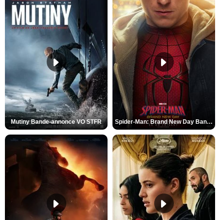
Mutiny Bande-annonce VO STFR
Spider-Man: Brand New Day Bande-annonce VO STFR