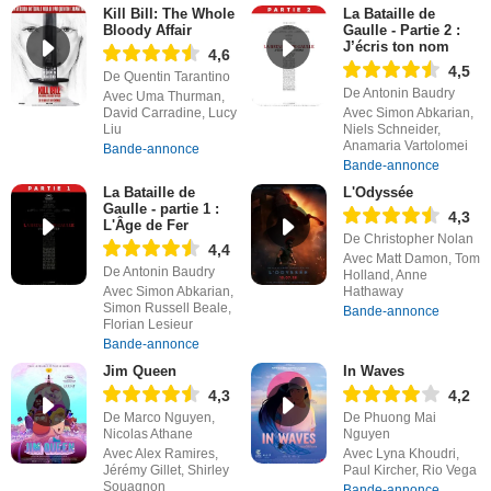
Kill Bill: The Whole
La Bataille de
Bloody Affair
Gaulle - Partie 2 :
J’écris ton nom
4,6
4,5
De Quentin Tarantino
De Antonin Baudry
Avec Uma Thurman,
David Carradine, Lucy
Avec Simon Abkarian,
Liu
Niels Schneider,
Anamaria Vartolomei
Bande-annonce
Bande-annonce
La Bataille de
L'Odyssée
Gaulle - partie 1 :
4,3
L'Âge de Fer
De Christopher Nolan
4,4
Avec Matt Damon, Tom
De Antonin Baudry
Holland, Anne
Avec Simon Abkarian,
Hathaway
Simon Russell Beale,
Bande-annonce
Florian Lesieur
Bande-annonce
Jim Queen
In Waves
4,3
4,2
De Marco Nguyen,
De Phuong Mai
Nicolas Athane
Nguyen
Avec Alex Ramires,
Avec Lyna Khoudri,
Jérémy Gillet, Shirley
Paul Kircher, Rio Vega
Souagnon
Bande-annonce