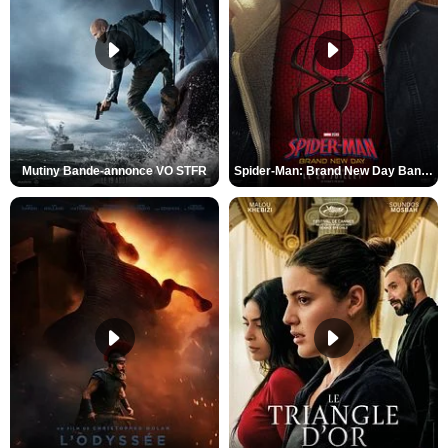
Mutiny Bande-annonce VO STFR
Spider-Man: Brand New Day Bande-annonce VO STFR