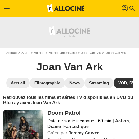
profil
menu
search
Accueil
Stars
Actrice
Actrice américaine
Joan Van Ark
Joan Van Ark : ses Blu-Ray, DVD, VOD, SVOD
Joan Van Ark
Accueil
Filmographie
News
Streaming
VOD, DVD
Retrouvez tous les films et séries TV disponibles en DVD ou
Blu-ray avec Joan Van Ark
Doom Patrol
Date de sortie inconnue
|
60 min
|
Action
,
Drame
,
Fantastique
Créée par
Jeremy Carver