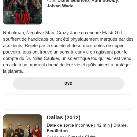
Avec
Diane Guerrero
,
April Bowlby
,
Joivan Wade
Robotman, Negative Man, Crazy Jane ou encore Elasti-Girl
souffrent de handicaps ou ont été physiquement marqués par des
accidents. Rejeté par la société et désormais dotés de super
pouvoirs, tous ont trouvé un sens à leur vie en agissant pour le
compte du Dr. Niles Caulder, un scientifique fou qui leur est venu
en aide à un moment donné de leur vie et qu'ils aident à protéger
la planète...
DVD
Dallas (2012)
Date de sortie inconnue
|
42 min
|
Drame
,
Feuilleton
Créée par
Cynthia Cidre