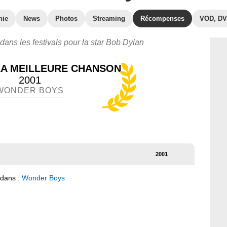
hie
News
Photos
Streaming
Récompenses
VOD, D
 dans les festivals pour la star Bob Dylan
LA MEILLEURE CHANSON
2001
WONDER BOYS
2001
 dans :
Wonder Boys