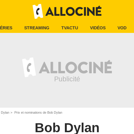
ÉRIES
STREAMING
TVACTU
VIDÉOS
VOD
 Dylan
Prix et nominations de Bob Dylan
Bob Dylan