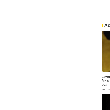
Ac
Lawre
for a
patri
vendre