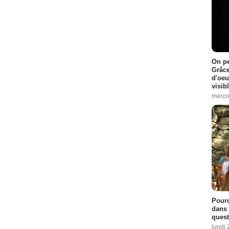
On pe
Grâce
d'oeu
visib
mercre
Pourq
dans 
quest
lundi 