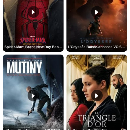
Spider-Man: Brand New Day Bande-annonce VO STFR
L'Odyssée Bande-annonce VO STFR