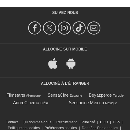
SUIVEZ-NOUS
ALLOCINÉ SUR MOBILE
ALLOCINÉ À L'ÉTRANGER
Filmstarts
SensaCine
Beyazperde
Allemagne
Espagne
Turquie
AdoroCinema
Sensacine México
Brésil
Mexique
Contact
|
Qui sommes-nous
|
Recrutement
|
Publicité
|
CGU
|
CGV
|
Politique de cookies
|
Préférences cookies
|
Données Personnelles
|